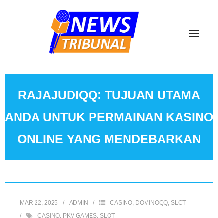
Skip
to
content
RAJAJUDIQQ: TUJUAN UTAMA
ANDA UNTUK PERMAINAN KASINO
ONLINE YANG MENDEBARKAN
MAR 22, 2025
ADMIN
CASINO
,
DOMINOQQ
,
SLOT
CASINO
,
PKV GAMES
,
SLOT