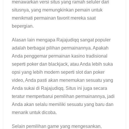
menawarkan versi situs yang ramah seluler dari
situsnya, yang memungkinkan pemain untuk
menikmati permainan favorit mereka saat
bepergian.
Alasan lain mengapa Rajajudiqq sangat populer
adalah berbagai pilihan permainannya. Apakah
Anda penggemar permainan kasino tradisional
seperti poker dan blackjack, atau Anda lebih suka
opsi yang lebih modern seperti slot dan poker
video, Anda pasti akan menemukan sesuatu yang
Anda sukai di Rajajudiqq. Situs ini juga secara
teratur memperbarui pemilihan permainannya, jadi
Anda akan selalu memiliki sesuatu yang baru dan
menarik untuk dicoba.
Selain pemilihan game yang mengesankan,