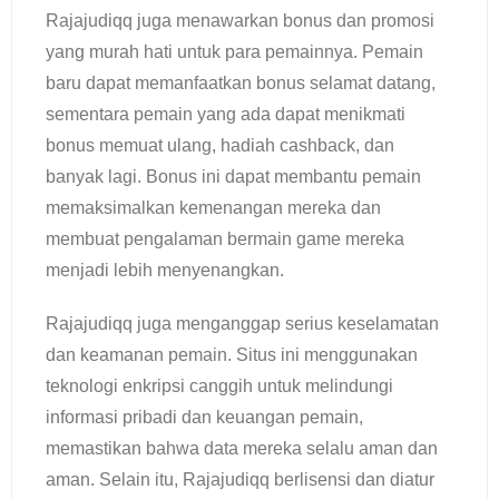
Rajajudiqq juga menawarkan bonus dan promosi
yang murah hati untuk para pemainnya. Pemain
baru dapat memanfaatkan bonus selamat datang,
sementara pemain yang ada dapat menikmati
bonus memuat ulang, hadiah cashback, dan
banyak lagi. Bonus ini dapat membantu pemain
memaksimalkan kemenangan mereka dan
membuat pengalaman bermain game mereka
menjadi lebih menyenangkan.
Rajajudiqq juga menganggap serius keselamatan
dan keamanan pemain. Situs ini menggunakan
teknologi enkripsi canggih untuk melindungi
informasi pribadi dan keuangan pemain,
memastikan bahwa data mereka selalu aman dan
aman. Selain itu, Rajajudiqq berlisensi dan diatur