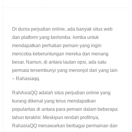
Di dunia perjudian online, ada banyak situs web
dan platform yang berlomba -lomba untuk
mendapatkan perhatian pemain yang ingin
mencoba keberuntungan mereka dan menang
besar. Namun, di antara lautan opsi, ada satu
permata tersembunyi yang menonjol dari yang lain
– Rahasiaqq.
RahAsiaQQ adalah situs perjudian online yang
kurang dikenal yang terus mendapatkan
popularitas di antara para pemain dalam beberapa
tahun terakhir. Meskipun rendah profilnya,
RahasiaQQ menawarkan berbagai permainan dan