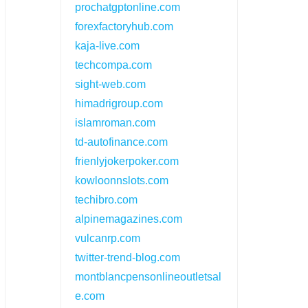
prochatgptonline.com
forexfactoryhub.com
kaja-live.com
techcompa.com
sight-web.com
himadrigroup.com
islamroman.com
td-autofinance.com
frienlyjokerpoker.com
kowloonnslots.com
techibro.com
alpinemagazines.com
vulcanrp.com
twitter-trend-blog.com
montblancpensonlineoutletsal
e.com