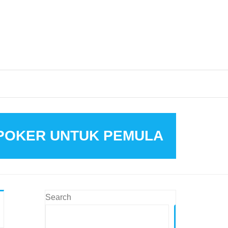
POKER UNTUK PEMULA
Search
SEARCH