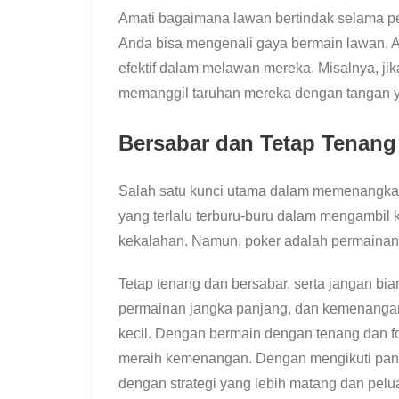
Amati bagaimana lawan bertindak selama p
Anda bisa mengenali gaya bermain lawan, A
efektif dalam melawan mereka. Misalnya, ji
memanggil taruhan mereka dengan tangan y
Bersabar dan Tetap Tenang
Salah satu kunci utama dalam memenangkan
yang terlalu terburu-buru dalam mengambil
kekalahan. Namun, poker adalah permainan
Tetap tenang dan bersabar, serta jangan bi
permainan jangka panjang, dan kemenangan 
kecil. Dengan bermain dengan tenang dan fo
meraih kemenangan. Dengan mengikuti pand
dengan strategi yang lebih matang dan pel