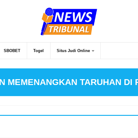
SBOBET
Togel
Situs Judi Online
AN MEMENANGKAN TARUHAN DI 