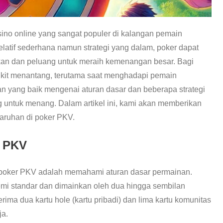
ino online yang sangat populer di kalangan pemain
latif sederhana namun strategi yang dalam, poker dapat
n dan peluang untuk meraih kemenangan besar. Bagi
ikit menantang, terutama saat menghadapi pemain
yang baik mengenai aturan dasar dan beberapa strategi
 untuk menang. Dalam artikel ini, kami akan memberikan
aruhan di poker PKV.
r PKV
 poker PKV adalah memahami aturan dasar permainan.
i standar dan dimainkan oleh dua hingga sembilan
ma dua kartu hole (kartu pribadi) dan lima kartu komunitas
ja.