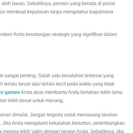
oleh lawan. Sebaliknya, pemain yang berada di posisi
harus membuat keputusan tanpa mengetahui bagaimana
mberi Anda keuntungan strategis yang signifikan dalam
 sangat penting. Salah satu kesalahan terbesar yang
 terlalu besar atau terlalu kecil pada waktu yang tidak
kv games
Anda akan membantu Anda bertahan lebih lama
an lebih besar untuk menang.
ainan dimulai. Jangan tergoda untuk memasang taruhan
. Jika Anda mengalami kekalahan beruntun, pertimbangkan
 merasa lebih yakin dengan tangan Anda. Sebaliknya, jika