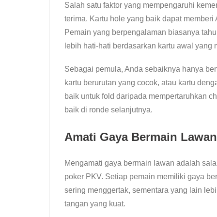
Salah satu faktor yang mempengaruhi keme
terima. Kartu hole yang baik dapat member
Pemain yang berpengalaman biasanya tahu 
lebih hati-hati berdasarkan kartu awal yang 
Sebagai pemula, Anda sebaiknya hanya berta
kartu berurutan yang cocok, atau kartu denga
baik untuk fold daripada mempertaruhkan c
baik di ronde selanjutnya.
Amati Gaya Bermain Lawan
Mengamati gaya bermain lawan adalah salah
poker PKV. Setiap pemain memiliki gaya be
sering menggertak, sementara yang lain lebi
tangan yang kuat.