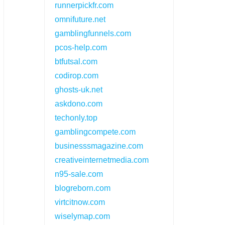
runnerpickfr.com
omnifuture.net
gamblingfunnels.com
pcos-help.com
btfutsal.com
codirop.com
ghosts-uk.net
askdono.com
techonly.top
gamblingcompete.com
businesssmagazine.com
creativeinternetmedia.com
n95-sale.com
blogreborn.com
virtcitnow.com
wiselymap.com