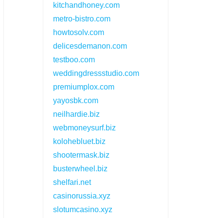
kitchandhoney.com
metro-bistro.com
howtosolv.com
delicesdemanon.com
testboo.com
weddingdressstudio.com
premiumplox.com
yayosbk.com
neilhardie.biz
webmoneysurf.biz
kolohebluet.biz
shootermask.biz
busterwheel.biz
shelfari.net
casinorussia.xyz
slotumcasino.xyz