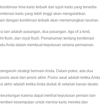
binasi lima kartu terbaik dari tujuh kartu yang tersedia
Kombinasi kartu yang lebih tinggi akan mengalahkan
main dengan kombinasi terbaik akan memenangkan taruhan.
a lain adalah pasangan, dua pasangan, tiga of a kind,
traight flush, dan royal flush. Pemahaman tentang kombinasi
mandu Anda dalam membuat keputusan selama permainan.
engaruhi strategi bermain Anda. Dalam poker, ada dua
posisi awal dan posisi akhir. Posisi awal adalah ketika Anda
isi akhir adalah ketika Anda duduk di sebelah kanan dealer.
i keuntungan karena dapat melihat keputusan pemain lain
memberi kesempatan untuk menilai kartu mereka dan