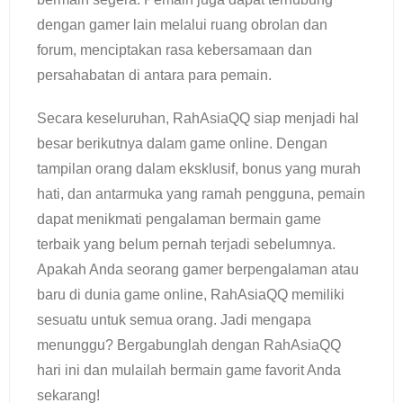
dengan gamer lain melalui ruang obrolan dan
forum, menciptakan rasa kebersamaan dan
persahabatan di antara para pemain.
Secara keseluruhan, RahAsiaQQ siap menjadi hal
besar berikutnya dalam game online. Dengan
tampilan orang dalam eksklusif, bonus yang murah
hati, dan antarmuka yang ramah pengguna, pemain
dapat menikmati pengalaman bermain game
terbaik yang belum pernah terjadi sebelumnya.
Apakah Anda seorang gamer berpengalaman atau
baru di dunia game online, RahAsiaQQ memiliki
sesuatu untuk semua orang. Jadi mengapa
menunggu? Bergabunglah dengan RahAsiaQQ
hari ini dan mulailah bermain game favorit Anda
sekarang!