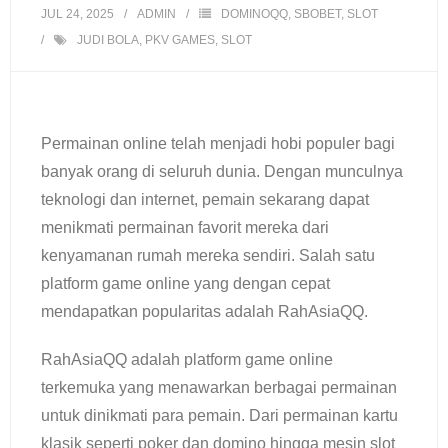
JUL 24, 2025
ADMIN
DOMINOQQ
,
SBOBET
,
SLOT
JUDI BOLA
,
PKV GAMES
,
SLOT
Permainan online telah menjadi hobi populer bagi
banyak orang di seluruh dunia. Dengan munculnya
teknologi dan internet, pemain sekarang dapat
menikmati permainan favorit mereka dari
kenyamanan rumah mereka sendiri. Salah satu
platform game online yang dengan cepat
mendapatkan popularitas adalah RahAsiaQQ.
RahAsiaQQ adalah platform game online
terkemuka yang menawarkan berbagai permainan
untuk dinikmati para pemain. Dari permainan kartu
klasik seperti poker dan domino hingga mesin slot