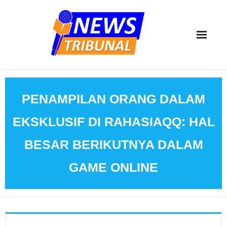
Skip
to
content
PENAMPILAN ORANG DALAM
EKSKLUSIF DI RAHASIAQQ: HAL
BESAR BERIKUTNYA DALAM
GAME ONLINE