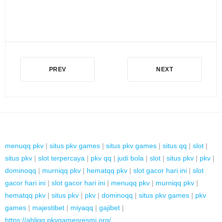
PREV
NEXT
menuqq pkv
|
situs pkv games
|
situs pkv games
|
situs qq
|
slot
|
situs pkv
|
slot terpercaya
|
pkv qq
|
judi bola
|
slot
|
situs pkv
|
pkv
|
dominoqq
|
murniqq pkv
|
hematqq pkv
|
slot gacor hari ini
|
slot
gacor hari ini
|
slot gacor hari ini
|
menuqq pkv
|
murniqq pkv
|
hematqq pkv
|
situs pkv
|
pkv
|
dominoqq
|
situs pkv games
|
pkv
games
|
majestibet
|
miyaqq
|
gajibet
|
https://ahliqq.pkvgamesresmi.org/