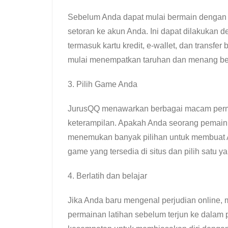
Sebelum Anda dapat mulai bermain dengan
setoran ke akun Anda. Ini dapat dilakuka
termasuk kartu kredit, e-wallet, dan transfe
mulai menempatkan taruhan dan menang be
3. Pilih Game Anda
JurusQQ menawarkan berbagai macam permai
keterampilan. Apakah Anda seorang pemain
menemukan banyak pilihan untuk membuat An
game yang tersedia di situs dan pilih satu 
4. Berlatih dan belajar
Jika Anda baru mengenal perjudian online,
permainan latihan sebelum terjun ke dalam