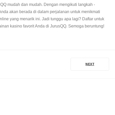
sQQ mudah dan mudah. Dengan mengikuti langkah -
Anda akan berada di dalam perjalanan untuk menikmati
line yang menarik ini. Jadi tunggu apa lagi? Daftar untuk
ainan kasino favorit Anda di JurusQQ. Semoga beruntung!
NEXT