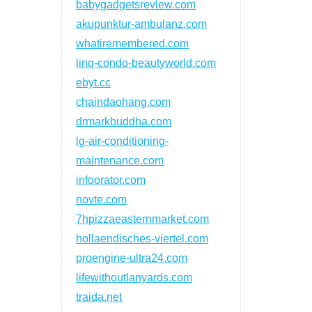
babygadgetsreview.com
akupunktur-ambulanz.com
whatiremembered.com
linq-condo-beautyworld.com
ebyt.cc
chaindaohang.com
drmarkbuddha.com
lg-air-conditioning-
maintenance.com
infoorator.com
novte.com
7hpizzaeasternmarket.com
hollaendisches-viertel.com
proengine-ultra24.com
lifewithoutlanyards.com
traida.net