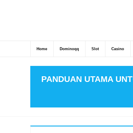
Skip
to
content
Home
Dominoqq
Slot
Casino
PANDUAN UTAMA UNT