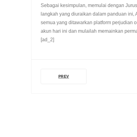
Sebagai kesimpulan, memulai dengan Juru
langkah yang diuraikan dalam panduan ini, 
semua yang ditawarkan platform perjudian on
akun hari ini dan mulailah memainkan perm
[ad_2]
PREV