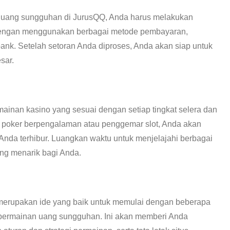
 uang sungguhan di JurusQQ, Anda harus melakukan
n dengan menggunakan berbagai metode pembayaran,
r bank. Setelah setoran Anda diproses, Anda akan siap untuk
sar.
nan kasino yang sesuai dengan setiap tingkat selera dan
 poker berpengalaman atau penggemar slot, Anda akan
da terhibur. Luangkan waktu untuk menjelajahi berbagai
yang menarik bagi Anda.
 merupakan ide yang baik untuk memulai dengan beberapa
 permainan uang sungguhan. Ini akan memberi Anda