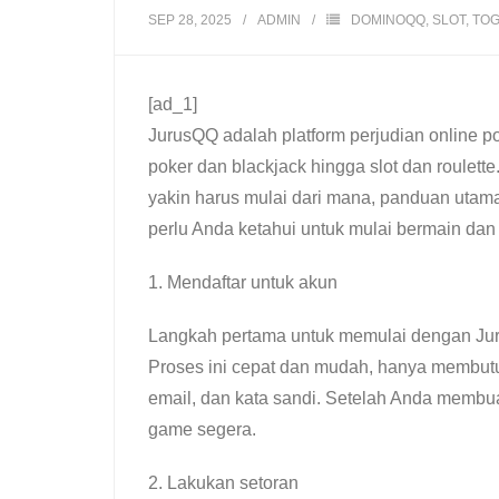
SEP 28, 2025
ADMIN
DOMINOQQ
,
SLOT
,
TOG
[ad_1]
JurusQQ adalah platform perjudian online 
poker dan blackjack hingga slot dan roulett
yakin harus mulai dari mana, panduan utam
perlu Anda ketahui untuk mulai bermain da
1. Mendaftar untuk akun
Langkah pertama untuk memulai dengan Jur
Proses ini cepat dan mudah, hanya membutu
email, dan kata sandi. Setelah Anda membua
game segera.
2. Lakukan setoran