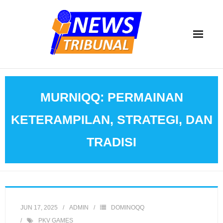
Skip
to
content
MURNIQQ: PERMAINAN
KETERAMPILAN, STRATEGI, DAN
TRADISI
JUN 17, 2025
ADMIN
DOMINOQQ
PKV GAMES