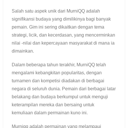
Salah satu aspek unik dari MurniQQ adalah
signifikansi budaya yang dimilikinya bagi banyak
pemain. Gim ini sering dikaitkan dengan tema
strategi, licik, dan kecerdasan, yang mencerminkan
nilai -nilai dan kepercayaan masyarakat di mana ia
dimainkan.
Dalam beberapa tahun terakhir, MurniQQ telah
mengalami kebangkitan popularitas, dengan
turnamen dan kompetisi diadakan di berbagai
negara di seluruh dunia. Pemain dari berbagai latar
belakang dan budaya berkumpul untuk menguji
keterampilan mereka dan bersaing untuk
kemuliaan dalam permainan kuno ini.
Murniqq adalah permainan yang melampaui