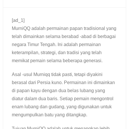
[ad_1]
MurniQQ adalah permainan papan tradisional yang
telah dimainkan selama berabad -abad di berbagai
negara Timur Tengah. Ini adalah permainan
keterampilan, strategi, dan tradisi yang telah
memikat pemain selama beberapa generasi.
Asal -usul Murniqq tidak pasti, tetapi diyakini
berasal dari Persia kuno. Permainan ini dimainkan
di papan kayu dengan dua belas lubang yang
diatur dalam dua baris. Setiap pemain mengontrol
enam lubang dan gudang, yang digunakan untuk
mengumpulkan batu yang ditangkap.
Tujuan MurniQQ adalah untuk menangkap lebih