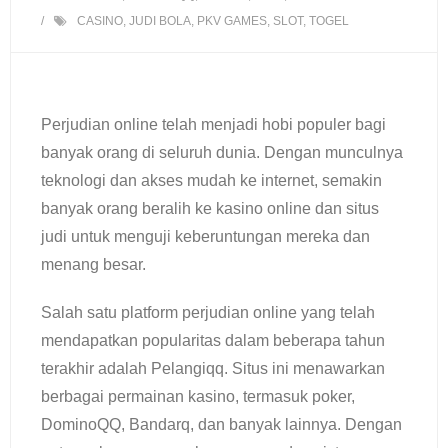
CASINO
,
JUDI BOLA
,
PKV GAMES
,
SLOT
,
TOGEL
Perjudian online telah menjadi hobi populer bagi
banyak orang di seluruh dunia. Dengan munculnya
teknologi dan akses mudah ke internet, semakin
banyak orang beralih ke kasino online dan situs
judi untuk menguji keberuntungan mereka dan
menang besar.
Salah satu platform perjudian online yang telah
mendapatkan popularitas dalam beberapa tahun
terakhir adalah Pelangiqq. Situs ini menawarkan
berbagai permainan kasino, termasuk poker,
DominoQQ, Bandarq, dan banyak lainnya. Dengan