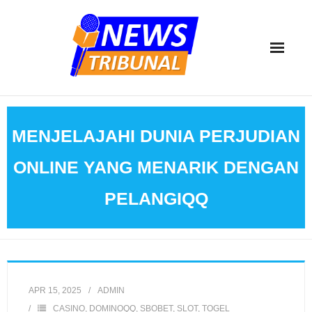
Skip
to
content
MENJELAJAHI DUNIA PERJUDIAN
ONLINE YANG MENARIK DENGAN
PELANGIQQ
APR 15, 2025
ADMIN
CASINO
,
DOMINOQQ
,
SBOBET
,
SLOT
,
TOGEL