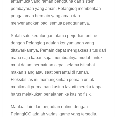
antarmuka yang ramah pengguna dan sistem
pembayaran yang aman, Pelangiqq memberikan
pengalaman bermain yang aman dan
menyenangkan bagi semua penggunanya.
Salah satu keuntungan utama perjudian online
dengan Pelangiqq adalah kenyamanan yang
ditawarkannya. Pemain dapat mengakses situs dari
mana saja kapan saja, membuatnya mudah untuk
muat dalam permainan cepat selama istirahat
makan siang atau saat bersantai di rumah.
Fleksibilitas ini memungkinkan pemain untuk
menikmati permainan kasino favorit mereka tanpa
harus melakukan perjalanan ke kasino fisik.
Manfaat lain dari perjudian online dengan
PelangiQQ adalah variasi game yang tersedia.