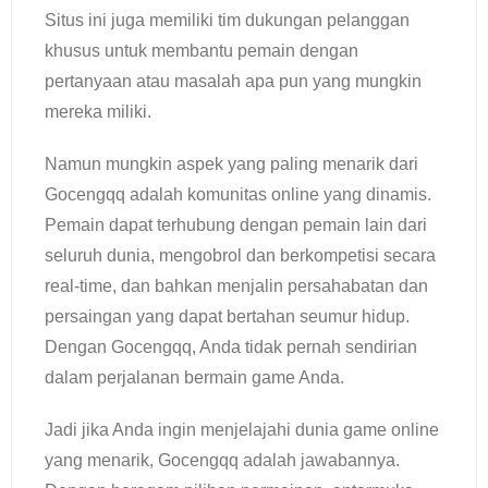
Situs ini juga memiliki tim dukungan pelanggan
khusus untuk membantu pemain dengan
pertanyaan atau masalah apa pun yang mungkin
mereka miliki.
Namun mungkin aspek yang paling menarik dari
Gocengqq adalah komunitas online yang dinamis.
Pemain dapat terhubung dengan pemain lain dari
seluruh dunia, mengobrol dan berkompetisi secara
real-time, dan bahkan menjalin persahabatan dan
persaingan yang dapat bertahan seumur hidup.
Dengan Gocengqq, Anda tidak pernah sendirian
dalam perjalanan bermain game Anda.
Jadi jika Anda ingin menjelajahi dunia game online
yang menarik, Gocengqq adalah jawabannya.