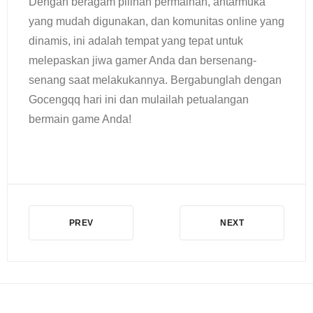
Dengan beragam pilihan permainan, antarmuka
yang mudah digunakan, dan komunitas online yang
dinamis, ini adalah tempat yang tepat untuk
melepaskan jiwa gamer Anda dan bersenang-
senang saat melakukannya. Bergabunglah dengan
Gocengqq hari ini dan mulailah petualangan
bermain game Anda!
PREV
NEXT