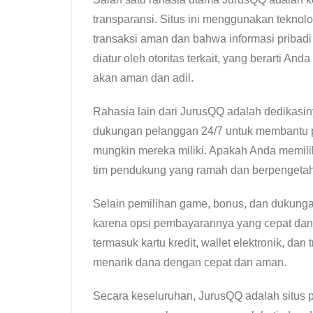
transparansi. Situs ini menggunakan tekno
transaksi aman dan bahwa informasi pribadi
diatur oleh otoritas terkait, yang berarti
akan aman dan adil.
Rahasia lain dari JurusQQ adalah dedikasi
dukungan pelanggan 24/7 untuk membantu 
mungkin mereka miliki. Apakah Anda memilik
tim pendukung yang ramah dan berpengetah
Selain pemilihan game, bonus, dan dukun
karena opsi pembayarannya yang cepat dan 
termasuk kartu kredit, wallet elektronik, d
menarik dana dengan cepat dan aman.
Secara keseluruhan, JurusQQ adalah situs 