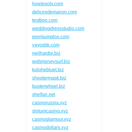
howtosolv.com
delicesdemanon.com
testboo.com
weddingdressstudio.com
premiumplox.com
yayosbk.com
neilhardie.biz
webmoneysurf.biz
kolohebluet.biz
shootermask.biz
busterwheel.biz
shelfari.net
casinorussia.xyz
slotumcasino.xyz
casinoglamour.xyz
casinodollars.xyz