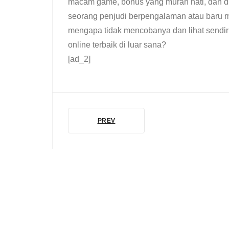
macam game, bonus yang murah hati, dan d
seorang penjudi berpengalaman atau baru m
mengapa tidak mencobanya dan lihat sendiri
online terbaik di luar sana?
[ad_2]
PREV