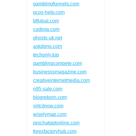
gamblingfunnels.com
pcos-help.com
btfutsal.com
codirop.com
ghosts-uk.net
askdono.com
techonly.top
gamblingcompete.com
businesssmagazine.com
creativeinternetmedia.com
n95-sale.com
blogreborn.com
virtcitnow.com
wiselymap.com
prochatgptonline.com
forexfactoryhub.com