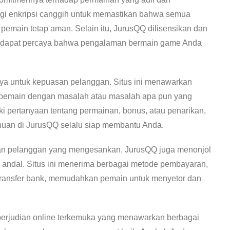
logi enkripsi canggih untuk memastikan bahwa semua
 pemain tetap aman. Selain itu, JurusQQ dilisensikan dan
 Anda dapat percaya bahwa pengalaman bermain game Anda
nya untuk kepuasan pelanggan. Situs ini menawarkan
pemain dengan masalah atau masalah apa pun yang
i pertanyaan tentang permainan, bonus, atau penarikan,
uan di JurusQQ selalu siap membantu Anda.
gan pelanggan yang mengesankan, JurusQQ juga menonjol
andal. Situs ini menerima berbagai metode pembayaran,
an transfer bank, memudahkan pemain untuk menyetor dan
perjudian online terkemuka yang menawarkan berbagai