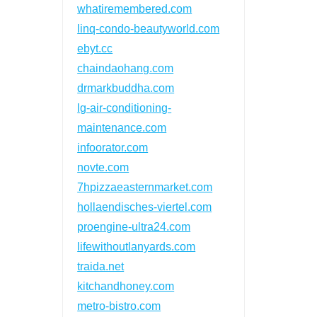
whatiremembered.com
linq-condo-beautyworld.com
ebyt.cc
chaindaohang.com
drmarkbuddha.com
lg-air-conditioning-
maintenance.com
infoorator.com
novte.com
7hpizzaeasternmarket.com
hollaendisches-viertel.com
proengine-ultra24.com
lifewithoutlanyards.com
traida.net
kitchandhoney.com
metro-bistro.com