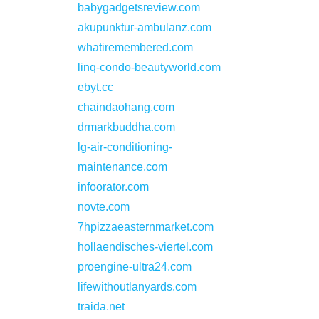
babygadgetsreview.com
akupunktur-ambulanz.com
whatiremembered.com
linq-condo-beautyworld.com
ebyt.cc
chaindaohang.com
drmarkbuddha.com
lg-air-conditioning-
maintenance.com
infoorator.com
novte.com
7hpizzaeasternmarket.com
hollaendisches-viertel.com
proengine-ultra24.com
lifewithoutlanyards.com
traida.net