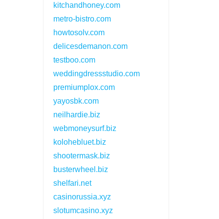
kitchandhoney.com
metro-bistro.com
howtosolv.com
delicesdemanon.com
testboo.com
weddingdressstudio.com
premiumplox.com
yayosbk.com
neilhardie.biz
webmoneysurf.biz
kolohebluet.biz
shootermask.biz
busterwheel.biz
shelfari.net
casinorussia.xyz
slotumcasino.xyz