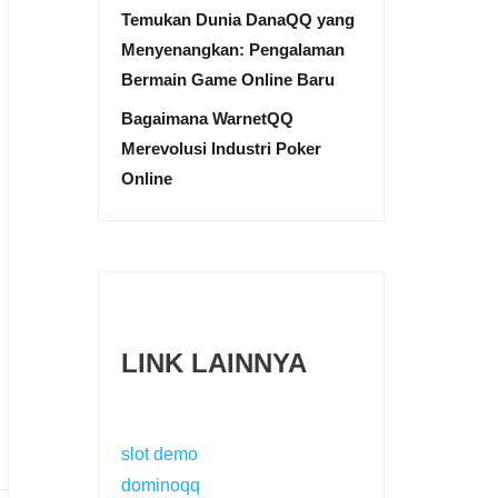
Temukan Dunia DanaQQ yang
Menyenangkan: Pengalaman
Bermain Game Online Baru
Bagaimana WarnetQQ
Merevolusi Industri Poker
Online
LINK LAINNYA
slot demo
dominoqq