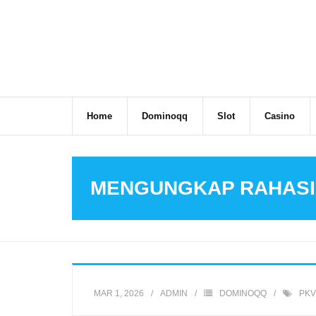
Skip
to
content
Home
Dominoqq
Slot
Casino
MENGUNGKAP RAHASI
MAR 1, 2026
ADMIN
DOMINOQQ
PKV