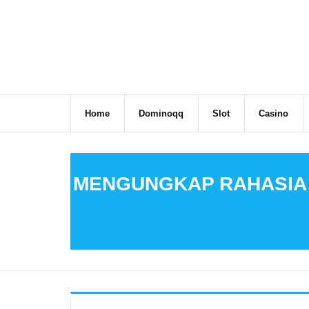
Skip
to
content
Home
Dominoqq
Slot
Casino
MENGUNGKAP RAHASIA 