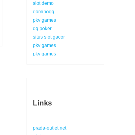
slot demo
dominoqq
pkv games
qq poker
situs slot gacor
pkv games
pkv games
Links
prada-outlet.net