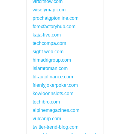
virtcitnow.com
wiselymap.com
prochatgptonline.com
forexfactoryhub.com
kaja-live.com
techcompa.com
sight-web.com
himadrigroup.com
islamroman.com
td-autofinance.com
frienlyjokerpoker.com
kowloonnslots.com
techibro.com
alpinemagazines.com
vulcanrp.com
twitter-trend-blog.com