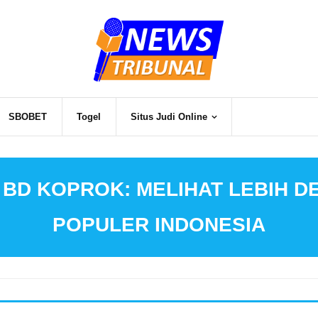
SBOBET
Togel
Situs Judi Online
BD KOPROK: MELIHAT LEBIH D
POPULER INDONESIA