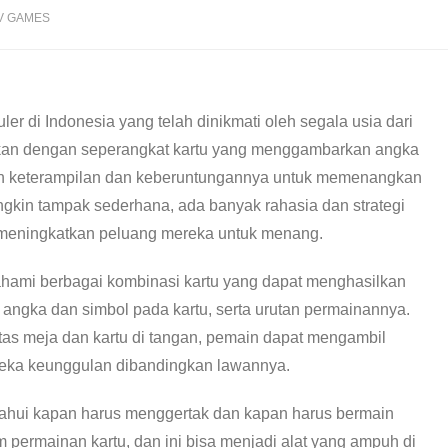
V GAMES
r di Indonesia yang telah dinikmati oleh segala usia dari
inkan dengan seperangkat kartu yang menggambarkan angka
n keterampilan dan keberuntungannya untuk memenangkan
kin tampak sederhana, ada banyak rahasia dan strategi
meningkatkan peluang mereka untuk menang.
hami berbagai kombinasi kartu yang dapat menghasilkan
ngka dan simbol pada kartu, serta urutan permainannya.
tas meja dan kartu di tangan, pemain dapat mengambil
reka keunggulan dibandingkan lawannya.
tahui kapan harus menggertak dan kapan harus bermain
permainan kartu, dan ini bisa menjadi alat yang ampuh di