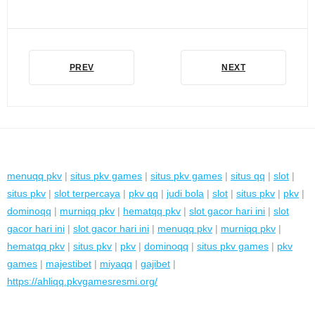
PREV
NEXT
menuqq pkv
|
situs pkv games
|
situs pkv games
|
situs qq
|
slot
|
situs pkv
|
slot terpercaya
|
pkv qq
|
judi bola
|
slot
|
situs pkv
|
pkv
|
dominoqq
|
murniqq pkv
|
hematqq pkv
|
slot gacor hari ini
|
slot
gacor hari ini
|
slot gacor hari ini
|
menuqq pkv
|
murniqq pkv
|
hematqq pkv
|
situs pkv
|
pkv
|
dominoqq
|
situs pkv games
|
pkv
games
|
majestibet
|
miyaqq
|
gajibet
|
https://ahliqq.pkvgamesresmi.org/