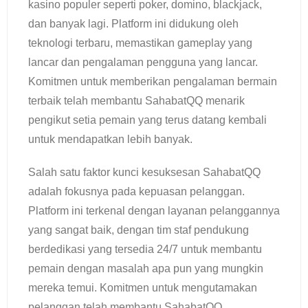
kasino populer seperti poker, domino, blackjack,
dan banyak lagi. Platform ini didukung oleh
teknologi terbaru, memastikan gameplay yang
lancar dan pengalaman pengguna yang lancar.
Komitmen untuk memberikan pengalaman bermain
terbaik telah membantu SahabatQQ menarik
pengikut setia pemain yang terus datang kembali
untuk mendapatkan lebih banyak.
Salah satu faktor kunci kesuksesan SahabatQQ
adalah fokusnya pada kepuasan pelanggan.
Platform ini terkenal dengan layanan pelanggannya
yang sangat baik, dengan tim staf pendukung
berdedikasi yang tersedia 24/7 untuk membantu
pemain dengan masalah apa pun yang mungkin
mereka temui. Komitmen untuk mengutamakan
pelanggan telah membantu SahabatQQ