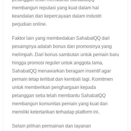
membangun reputasi yang kuat dalam hal
keandalan dan kepercayaan dalam industri
perjudian online.
Faktor lain yang membedakan SahabatQQ dari
pesaingnya adalah bonus dan promosinya yang
melimpah. Dari bonus sambutan untuk pemain baru
hingga promosi reguler untuk anggota lama,
SahabatQQ menawarkan beragam insentif agar
pemain tetap terlibat dan kembali lagi. Komitmen
untuk memberikan penghargaan kepada
pelanggan setia telah membantu SahabatQQ
membangun komunitas pemain yang kuat dan
memiliki ketertarikan terhadap platform ini.
Selain pilihan permainan dan layanan