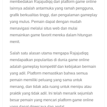
membedakan Rajajudiqq dari platform game online
lainnya adalah antarmuka yang ramah pengguna,
grafik berkualitas tinggi, dan pengalaman gameplay
yang mulus. Pemain dapat dengan mudah
menavigasi melalui situs web dan mulai
memainkan game favorit mereka dalam hitungan
menit.
Salah satu alasan utama mengapa Rajajudiqq
mendapatkan popularitas di dunia game online
adalah gameplay kompetitif dan kebijakan bermain
yang adil. Platform memastikan bahwa semua
pemain memiliki peluang yang sama untuk
menang, dan tidak ada ruang untuk menipu atau
praktik yang tidak adil. Ini telah menarik sejumlah
besar pemain yang mencari platform game online
yang dapat dipercaya dan andal.