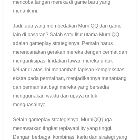
mencoba tangan mereka di game baru yang
menarik ini.
Jadi, apa yang membedakan MurniQQ dari game
lain di pasaran? Salah satu fitur utama MurniQQ
adalah gameplay strategisnya. Pemain harus
merencanakan gerakan mereka dengan cermat dan
mengantisipasi tindakan lawan mereka untuk
keluar di atas. Ini menambah lapisan kompleksitas
ekstra pada permainan, menjadikannya menantang
dan bermanfaat bagi mereka yang bersedia
menggunakan waktu dan upaya untuk
menguasainya.
Selain gameplay strategisnya, MurniQQ juga
menawarkan tingkat replayability yang tinggi.
Dengan berbagai kombinasi kartu dan strategi yang