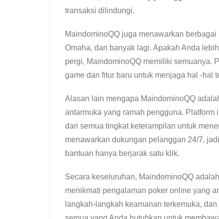
transaksi dilindungi.
MaindominoQQ juga menawarkan berbagai ma
Omaha, dan banyak lagi. Apakah Anda lebih
pergi, MaindominoQQ memiliki semuanya. Pl
game dan fitur baru untuk menjaga hal -hal 
Alasan lain mengapa MaindominoQQ adalah p
antarmuka yang ramah pengguna. Platform 
dari semua tingkat keterampilan untuk men
menawarkan dukungan pelanggan 24/7, jadi 
bantuan hanya berjarak satu klik.
Secara keseluruhan, MaindominoQQ adalah 
menikmati pengalaman poker online yang a
langkah-langkah keamanan terkemuka, dan
semua yang Anda butuhkan untuk membawa g