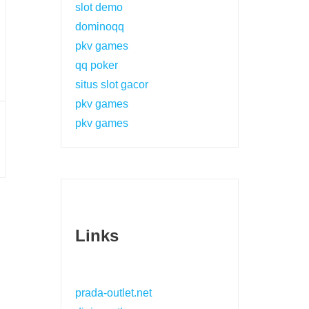
slot demo
dominoqq
pkv games
qq poker
situs slot gacor
pkv games
pkv games
Links
prada-outlet.net