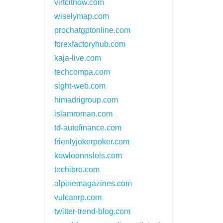
virtcitnow.com
wiselymap.com
prochatgptonline.com
forexfactoryhub.com
kaja-live.com
techcompa.com
sight-web.com
himadrigroup.com
islamroman.com
td-autofinance.com
frienlyjokerpoker.com
kowloonnslots.com
techibro.com
alpinemagazines.com
vulcanrp.com
twitter-trend-blog.com