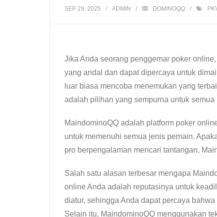
SEP 29, 2025
ADMIN
DOMINOQQ
PK
Jika Anda seorang penggemar poker online
yang andal dan dapat dipercaya untuk dimain
luar biasa mencoba menemukan yang terba
adalah pilihan yang sempurna untuk semua 
MaindominoQQ adalah platform poker onlin
untuk memenuhi semua jenis pemain. Apakah
pro berpengalaman mencari tantangan, Mai
Salah satu alasan terbesar mengapa Maindo
online Anda adalah reputasinya untuk keadi
diatur, sehingga Anda dapat percaya bahwa
Selain itu, MaindominoQQ menggunakan tek