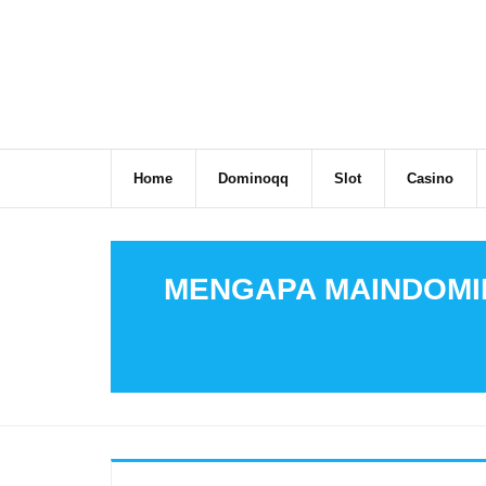
Skip
to
content
Home
Dominoqq
Slot
Casino
MENGAPA MAINDOMI