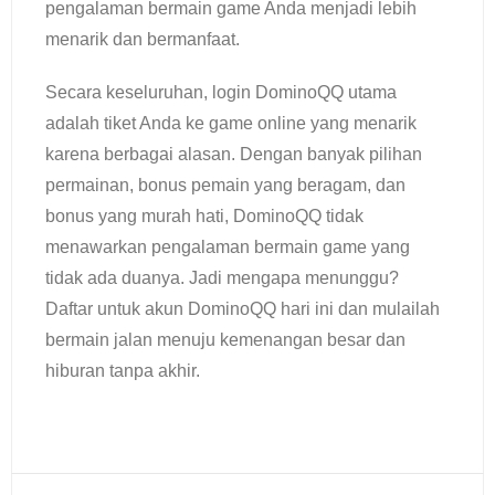
pengalaman bermain game Anda menjadi lebih
menarik dan bermanfaat.
Secara keseluruhan, login DominoQQ utama
adalah tiket Anda ke game online yang menarik
karena berbagai alasan. Dengan banyak pilihan
permainan, bonus pemain yang beragam, dan
bonus yang murah hati, DominoQQ tidak
menawarkan pengalaman bermain game yang
tidak ada duanya. Jadi mengapa menunggu?
Daftar untuk akun DominoQQ hari ini dan mulailah
bermain jalan menuju kemenangan besar dan
hiburan tanpa akhir.