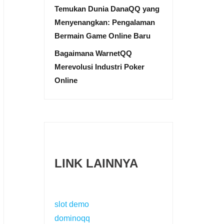
Temukan Dunia DanaQQ yang
Menyenangkan: Pengalaman
Bermain Game Online Baru
Bagaimana WarnetQQ
Merevolusi Industri Poker
Online
LINK LAINNYA
slot demo
dominoqq