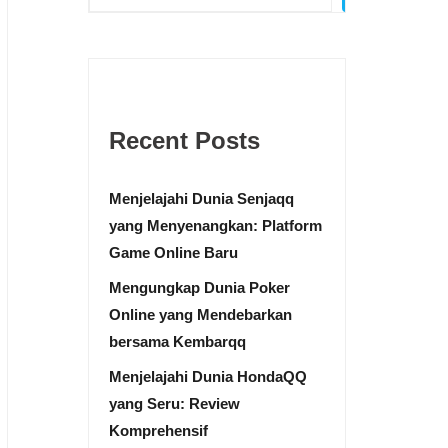
Recent Posts
Menjelajahi Dunia Senjaqq
yang Menyenangkan: Platform
Game Online Baru
Mengungkap Dunia Poker
Online yang Mendebarkan
bersama Kembarqq
Menjelajahi Dunia HondaQQ
yang Seru: Review
Komprehensif