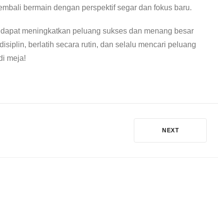
mbali bermain dengan perspektif segar dan fokus baru.
nda dapat meningkatkan peluang sukses dan menang besar
isiplin, berlatih secara rutin, dan selalu mencari peluang
i meja!
NEXT