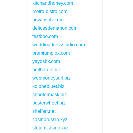
kitchandhoney.com
metro-bistro.com
howtosolv.com
delicesdemanon.com
testboo.com
weddingdressstudio.com
premiumplox.com
yayosbk.com
neilhardie.biz
webmoneysurf.biz
kolohebluet.biz
shootermask.biz
busterwheel.biz
shelfari.net
casinorussia.xyz
slotumcasino.xyz