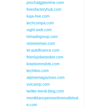
prochatgptonline.com
forexfactoryhub.com
kaja-live.com
techcompa.com
sight-web.com
himadrigroup.com
islamroman.com
td-autofinance.com
frienlyjokerpoker.com
kowloonnslots.com
techibro.com
alpinemagazines.com
vulcanrp.com
twitter-trend-blog.com
montblancpensonlineoutletsal
e.com