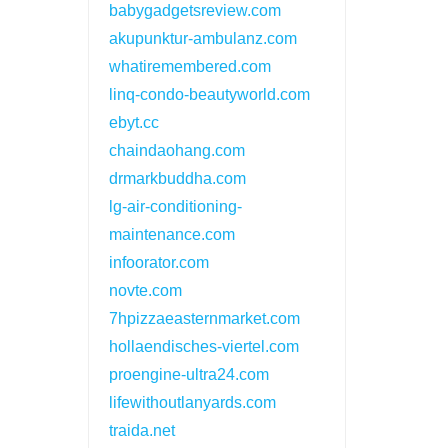
babygadgetsreview.com
akupunktur-ambulanz.com
whatiremembered.com
linq-condo-beautyworld.com
ebyt.cc
chaindaohang.com
drmarkbuddha.com
lg-air-conditioning-
maintenance.com
infoorator.com
novte.com
7hpizzaeasternmarket.com
hollaendisches-viertel.com
proengine-ultra24.com
lifewithoutlanyards.com
traida.net