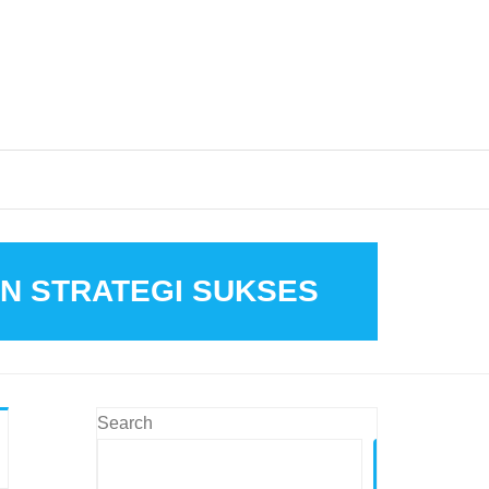
N STRATEGI SUKSES
Search
SEARCH