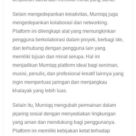
Selain mengedepankan kreativitas, Murniqq juga
mengedepankan kolaborasi dan networking.
Platform ini dilengkapi alat yang memungkinkan
pengguna berkolaborasi dalam proyek, berbagi ide,
dan terhubung dengan pengguna lain yang
memiliki tujuan dan minat serupa. Hal ini
menjadikan Murniqq platform ideal bagi seniman,
musisi, penulis, dan profesional kreatif lainnya yang
ingin memperluas jaringan dan menjangkau
khalayak yang lebih luas.
Selain itu, Murniqq mengubah permainan dalam
jejaring sosial dengan menyediakan lingkungan
yang aman dan mendukung bagi penggunanya.
Platform ini memiliki kebijakan ketat terhadap