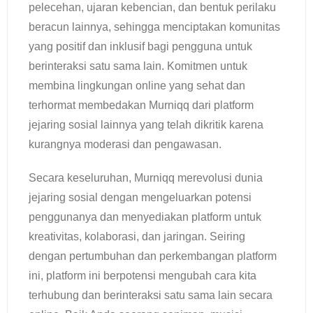
pelecehan, ujaran kebencian, dan bentuk perilaku
beracun lainnya, sehingga menciptakan komunitas
yang positif dan inklusif bagi pengguna untuk
berinteraksi satu sama lain. Komitmen untuk
membina lingkungan online yang sehat dan
terhormat membedakan Murniqq dari platform
jejaring sosial lainnya yang telah dikritik karena
kurangnya moderasi dan pengawasan.
Secara keseluruhan, Murniqq merevolusi dunia
jejaring sosial dengan mengeluarkan potensi
penggunanya dan menyediakan platform untuk
kreativitas, kolaborasi, dan jaringan. Seiring
dengan pertumbuhan dan perkembangan platform
ini, platform ini berpotensi mengubah cara kita
terhubung dan berinteraksi satu sama lain secara