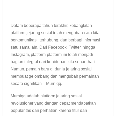
Dalam beberapa tahun terakhir, kebangkitan
platform jejaring sosial telah mengubah cara kita
berkomunikasi, terhubung, dan berbagi informasi
satu sama lain. Dari Facebook, Twitter, hingga
Instagram, platform-platform ini telah menjadi
bagian integral dari kehidupan kita sehari-hari.
Namun, pemain baru di dunia jejaring sosial
membuat gelombang dan mengubah permainan
secara signifikan – Murniqq.
Murniqq adalah platform jejaring sosial
revolusioner yang dengan cepat mendapatkan
popularitas dan perhatian karena fitur dan