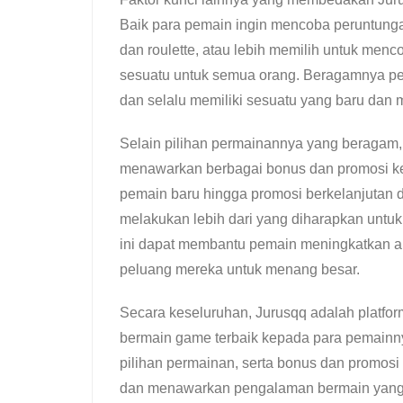
Baik para pemain ingin mencoba peruntungan 
dan roulette, atau lebih memilih untuk menc
sesuatu untuk semua orang. Beragamnya pe
dan selalu memiliki sesuatu yang baru dan 
Selain pilihan permainannya yang beragam
menawarkan berbagai bonus dan promosi ke
pemain baru hingga promosi berkelanjutan d
melakukan lebih dari yang diharapkan unt
ini dapat membantu pemain meningkatkan a
peluang mereka untuk menang besar.
Secara keseluruhan, Jurusqq adalah platf
bermain game terbaik kepada para pemain
pilihan permainan, serta bonus dan promos
dan menawarkan pengalaman bermain yang be