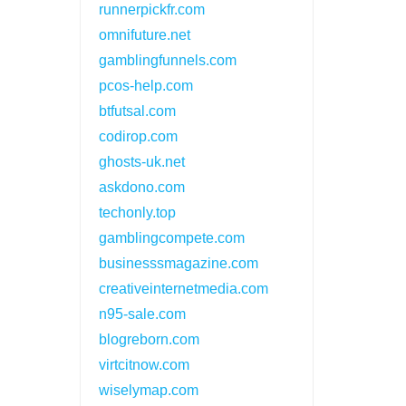
runnerpickfr.com
omnifuture.net
gamblingfunnels.com
pcos-help.com
btfutsal.com
codirop.com
ghosts-uk.net
askdono.com
techonly.top
gamblingcompete.com
businesssmagazine.com
creativeinternetmedia.com
n95-sale.com
blogreborn.com
virtcitnow.com
wiselymap.com