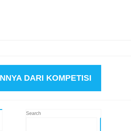
NYA DARI KOMPETISI
Search
SEARCH