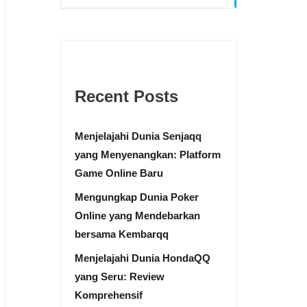
Recent Posts
Menjelajahi Dunia Senjaqq
yang Menyenangkan: Platform
Game Online Baru
Mengungkap Dunia Poker
Online yang Mendebarkan
bersama Kembarqq
Menjelajahi Dunia HondaQQ
yang Seru: Review
Komprehensif