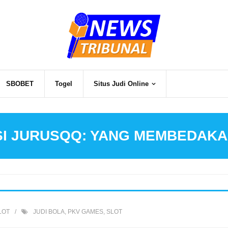
SBOBET
Togel
Situs Judi Online
I JURUSQQ: YANG MEMBEDAKAN
LOT
JUDI BOLA
,
PKV GAMES
,
SLOT