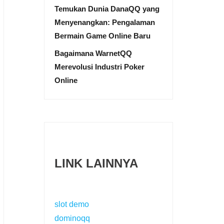
Temukan Dunia DanaQQ yang
Menyenangkan: Pengalaman
Bermain Game Online Baru
Bagaimana WarnetQQ
Merevolusi Industri Poker
Online
LINK LAINNYA
slot demo
dominoqq