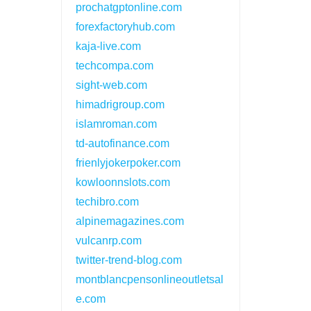
prochatgptonline.com
forexfactoryhub.com
kaja-live.com
techcompa.com
sight-web.com
himadrigroup.com
islamroman.com
td-autofinance.com
frienlyjokerpoker.com
kowloonnslots.com
techibro.com
alpinemagazines.com
vulcanrp.com
twitter-trend-blog.com
montblancpensonlineoutletsal
e.com