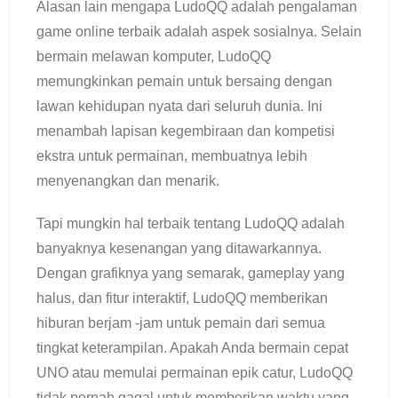
Alasan lain mengapa LudoQQ adalah pengalaman
game online terbaik adalah aspek sosialnya. Selain
bermain melawan komputer, LudoQQ
memungkinkan pemain untuk bersaing dengan
lawan kehidupan nyata dari seluruh dunia. Ini
menambah lapisan kegembiraan dan kompetisi
ekstra untuk permainan, membuatnya lebih
menyenangkan dan menarik.
Tapi mungkin hal terbaik tentang LudoQQ adalah
banyaknya kesenangan yang ditawarkannya.
Dengan grafiknya yang semarak, gameplay yang
halus, dan fitur interaktif, LudoQQ memberikan
hiburan berjam -jam untuk pemain dari semua
tingkat keterampilan. Apakah Anda bermain cepat
UNO atau memulai permainan epik catur, LudoQQ
tidak pernah gagal untuk memberikan waktu yang