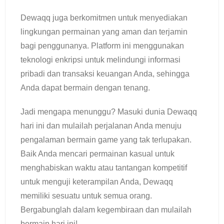
Dewaqq juga berkomitmen untuk menyediakan
lingkungan permainan yang aman dan terjamin
bagi penggunanya. Platform ini menggunakan
teknologi enkripsi untuk melindungi informasi
pribadi dan transaksi keuangan Anda, sehingga
Anda dapat bermain dengan tenang.
Jadi mengapa menunggu? Masuki dunia Dewaqq
hari ini dan mulailah perjalanan Anda menuju
pengalaman bermain game yang tak terlupakan.
Baik Anda mencari permainan kasual untuk
menghabiskan waktu atau tantangan kompetitif
untuk menguji keterampilan Anda, Dewaqq
memiliki sesuatu untuk semua orang.
Bergabunglah dalam kegembiraan dan mulailah
bermain hari ini!