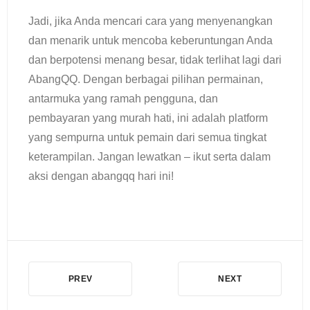
Jadi, jika Anda mencari cara yang menyenangkan
dan menarik untuk mencoba keberuntungan Anda
dan berpotensi menang besar, tidak terlihat lagi dari
AbangQQ. Dengan berbagai pilihan permainan,
antarmuka yang ramah pengguna, dan
pembayaran yang murah hati, ini adalah platform
yang sempurna untuk pemain dari semua tingkat
keterampilan. Jangan lewatkan – ikut serta dalam
aksi dengan abangqq hari ini!
PREV
NEXT