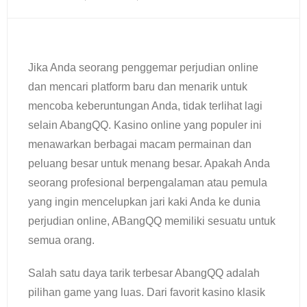
Jika Anda seorang penggemar perjudian online
dan mencari platform baru dan menarik untuk
mencoba keberuntungan Anda, tidak terlihat lagi
selain AbangQQ. Kasino online yang populer ini
menawarkan berbagai macam permainan dan
peluang besar untuk menang besar. Apakah Anda
seorang profesional berpengalaman atau pemula
yang ingin mencelupkan jari kaki Anda ke dunia
perjudian online, ABangQQ memiliki sesuatu untuk
semua orang.
Salah satu daya tarik terbesar AbangQQ adalah
pilihan game yang luas. Dari favorit kasino klasik