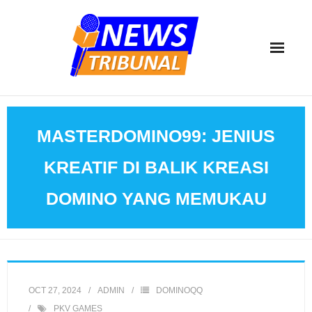
Skip
to
content
MASTERDOMINO99: JENIUS
KREATIF DI BALIK KREASI
DOMINO YANG MEMUKAU
OCT 27, 2024
ADMIN
DOMINOQQ
PKV GAMES