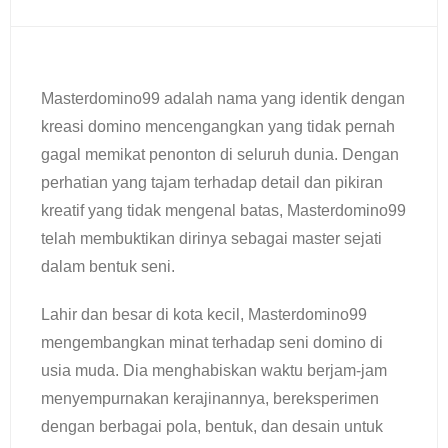
Masterdomino99 adalah nama yang identik dengan
kreasi domino mencengangkan yang tidak pernah
gagal memikat penonton di seluruh dunia. Dengan
perhatian yang tajam terhadap detail dan pikiran
kreatif yang tidak mengenal batas, Masterdomino99
telah membuktikan dirinya sebagai master sejati
dalam bentuk seni.
Lahir dan besar di kota kecil, Masterdomino99
mengembangkan minat terhadap seni domino di
usia muda. Dia menghabiskan waktu berjam-jam
menyempurnakan kerajinannya, bereksperimen
dengan berbagai pola, bentuk, dan desain untuk