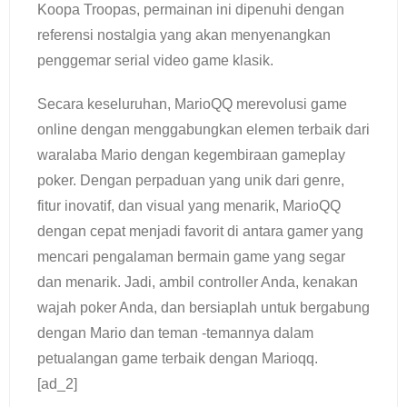
Koopa Troopas, permainan ini dipenuhi dengan
referensi nostalgia yang akan menyenangkan
penggemar serial video game klasik.
Secara keseluruhan, MarioQQ merevolusi game
online dengan menggabungkan elemen terbaik dari
waralaba Mario dengan kegembiraan gameplay
poker. Dengan perpaduan yang unik dari genre,
fitur inovatif, dan visual yang menarik, MarioQQ
dengan cepat menjadi favorit di antara gamer yang
mencari pengalaman bermain game yang segar
dan menarik. Jadi, ambil controller Anda, kenakan
wajah poker Anda, dan bersiaplah untuk bergabung
dengan Mario dan teman -temannya dalam
petualangan game terbaik dengan Marioqq.
[ad_2]