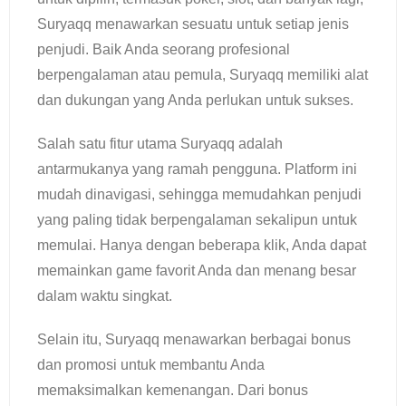
Suryaqq menawarkan sesuatu untuk setiap jenis
penjudi. Baik Anda seorang profesional
berpengalaman atau pemula, Suryaqq memiliki alat
dan dukungan yang Anda perlukan untuk sukses.
Salah satu fitur utama Suryaqq adalah
antarmukanya yang ramah pengguna. Platform ini
mudah dinavigasi, sehingga memudahkan penjudi
yang paling tidak berpengalaman sekalipun untuk
memulai. Hanya dengan beberapa klik, Anda dapat
memainkan game favorit Anda dan menang besar
dalam waktu singkat.
Selain itu, Suryaqq menawarkan berbagai bonus
dan promosi untuk membantu Anda
memaksimalkan kemenangan. Dari bonus