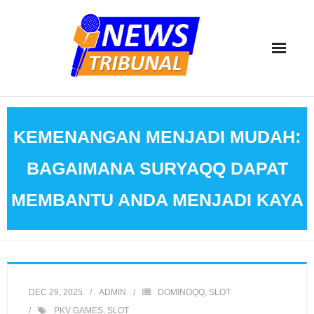
Skip
to
content
KEMENANGAN MENJADI MUDAH:
BAGAIMANA SURYAQQ DAPAT
MEMBANTU ANDA MENJADI KAYA
DEC 29, 2025
ADMIN
DOMINOQQ
,
SLOT
PKV GAMES
,
SLOT