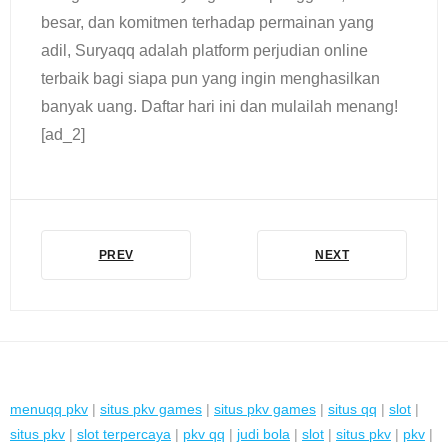
besar, dan komitmen terhadap permainan yang
adil, Suryaqq adalah platform perjudian online
terbaik bagi siapa pun yang ingin menghasilkan
banyak uang. Daftar hari ini dan mulailah menang!
[ad_2]
PREV
NEXT
menuqq pkv
|
situs pkv games
|
situs pkv games
|
situs qq
|
slot
|
situs pkv
|
slot terpercaya
|
pkv qq
|
judi bola
|
slot
|
situs pkv
|
pkv
|