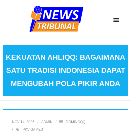
Skip
to
content
KEKUATAN AHLIQQ: BAGAIMANA
SATU TRADISI INDONESIA DAPAT
MENGUBAH POLA PIKIR ANDA
NOV 14, 2025
ADMIN
DOMINOQQ
PKV GAMES