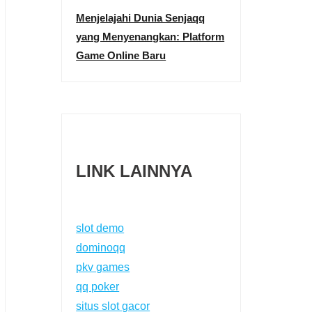
Menjelajahi Dunia Senjaqq
yang Menyenangkan: Platform
Game Online Baru
LINK LAINNYA
slot demo
dominoqq
pkv games
qq poker
situs slot gacor