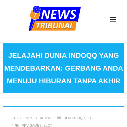
Skip
to
content
JELAJAHI DUNIA INDOQQ YANG
MENDEBARKAN: GERBANG ANDA
MENUJU HIBURAN TANPA AKHIR
OCT 25, 2025
ADMIN
DOMINOQQ
,
SLOT
PKV GAMES
,
SLOT