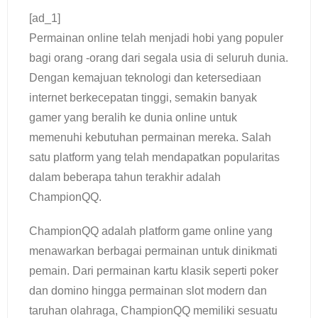
[ad_1]
Permainan online telah menjadi hobi yang populer
bagi orang -orang dari segala usia di seluruh dunia.
Dengan kemajuan teknologi dan ketersediaan
internet berkecepatan tinggi, semakin banyak
gamer yang beralih ke dunia online untuk
memenuhi kebutuhan permainan mereka. Salah
satu platform yang telah mendapatkan popularitas
dalam beberapa tahun terakhir adalah
ChampionQQ.
ChampionQQ adalah platform game online yang
menawarkan berbagai permainan untuk dinikmati
pemain. Dari permainan kartu klasik seperti poker
dan domino hingga permainan slot modern dan
taruhan olahraga, ChampionQQ memiliki sesuatu