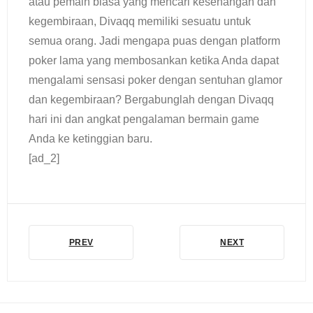
atau pemain biasa yang mencari kesenangan dan
kegembiraan, Divaqq memiliki sesuatu untuk
semua orang. Jadi mengapa puas dengan platform
poker lama yang membosankan ketika Anda dapat
mengalami sensasi poker dengan sentuhan glamor
dan kegembiraan? Bergabunglah dengan Divaqq
hari ini dan angkat pengalaman bermain game
Anda ke ketinggian baru.
[ad_2]
PREV
NEXT