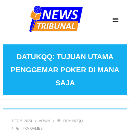
Skip
to
content
DATUKQQ: TUJUAN UTAMA
PENGGEMAR POKER DI MANA
SAJA
DEC 5, 2024
ADMIN
DOMINOQQ
PKV GAMES