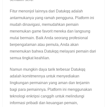
Fitur menonjol lainnya dari Datukqq adalah
antarmukanya yang ramah pengguna. Platform ini
mudah dinavigasi, memudahkan pemain
menemukan game favorit mereka dan langsung
mulai bermain. Baik Anda seorang profesional
berpengalaman atau pemula, Anda akan
menemukan bahwa Datukqq melayani pemain dari
semua tingkat keahlian.
Namun mungkin daya tarik terbesar Datukqq
adalah komitmennya untuk menyediakan
lingkungan permainan yang aman dan terjamin
bagi para pemainnya. Platform ini menggunakan
teknologi enkripsi canggih untuk melindungi
informasi pribadi dan keuangan pemain,