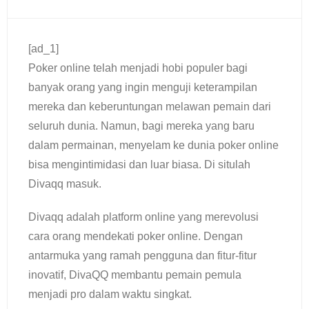
[ad_1]
Poker online telah menjadi hobi populer bagi
banyak orang yang ingin menguji keterampilan
mereka dan keberuntungan melawan pemain dari
seluruh dunia. Namun, bagi mereka yang baru
dalam permainan, menyelam ke dunia poker online
bisa mengintimidasi dan luar biasa. Di situlah
Divaqq masuk.
Divaqq adalah platform online yang merevolusi
cara orang mendekati poker online. Dengan
antarmuka yang ramah pengguna dan fitur-fitur
inovatif, DivaQQ membantu pemain pemula
menjadi pro dalam waktu singkat.