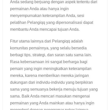
Anda sedang berjuang dengan aspek tertentu dari
permainan Anda atau hanya ingin
menyempurnakan keterampilan Anda, sesi
pelatihan Pelangiqq yang dipersonalisasi dapat
membantu Anda mencapai tujuan Anda.
Fitur utama lainnya dari Pelangiqq adalah
komunitas pemainnya, yang selalu bersedia
berbagi tips, strategi, dan saran satu sama lain.
Rasa kebersamaan ini sangat berharga bagi
pemain yang ingin meningkatkan keterampilan
mereka, karena memberikan mereka jaringan
dukungan dari individu-individu yang berpikiran
sama yang semuanya bekerja menuju tujuan yang
sama. Baik Anda mencari masukan mengenai
permainan yang Anda mainkan atau hanya ingin
mengobrol dengan penggemar poker lainnya,