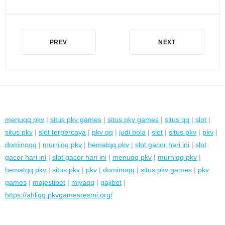
PREV
NEXT
menuqq pkv
|
situs pkv games
|
situs pkv games
|
situs qq
|
slot
|
situs pkv
|
slot terpercaya
|
pkv qq
|
judi bola
|
slot
|
situs pkv
|
pkv
|
dominoqq
|
murniqq pkv
|
hematqq pkv
|
slot gacor hari ini
|
slot
gacor hari ini
|
slot gacor hari ini
|
menuqq pkv
|
murniqq pkv
|
hematqq pkv
|
situs pkv
|
pkv
|
dominoqq
|
situs pkv games
|
pkv
games
|
majestibet
|
miyaqq
|
gajibet
|
https://ahliqq.pkvgamesresmi.org/