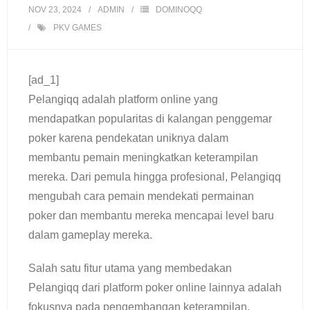
NOV 23, 2024
ADMIN
DOMINOQQ
PKV GAMES
[ad_1]
Pelangiqq adalah platform online yang
mendapatkan popularitas di kalangan penggemar
poker karena pendekatan uniknya dalam
membantu pemain meningkatkan keterampilan
mereka. Dari pemula hingga profesional, Pelangiqq
mengubah cara pemain mendekati permainan
poker dan membantu mereka mencapai level baru
dalam gameplay mereka.
Salah satu fitur utama yang membedakan
Pelangiqq dari platform poker online lainnya adalah
fokusnya pada pengembangan keterampilan.