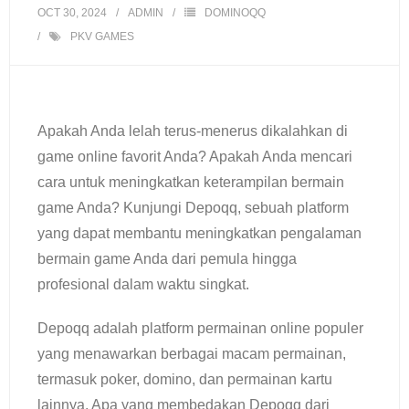
OCT 30, 2024
ADMIN
DOMINOQQ
PKV GAMES
Apakah Anda lelah terus-menerus dikalahkan di
game online favorit Anda? Apakah Anda mencari
cara untuk meningkatkan keterampilan bermain
game Anda? Kunjungi Depoqq, sebuah platform
yang dapat membantu meningkatkan pengalaman
bermain game Anda dari pemula hingga
profesional dalam waktu singkat.
Depoqq adalah platform permainan online populer
yang menawarkan berbagai macam permainan,
termasuk poker, domino, dan permainan kartu
lainnya. Apa yang membedakan Depoqq dari