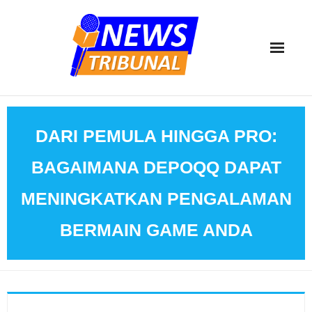
Skip
to
content
DARI PEMULA HINGGA PRO:
BAGAIMANA DEPOQQ DAPAT
MENINGKATKAN PENGALAMAN
BERMAIN GAME ANDA