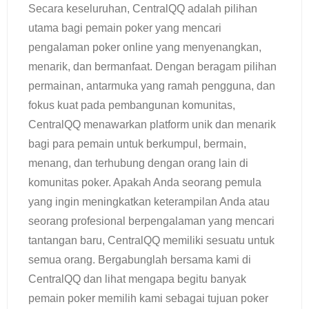
Secara keseluruhan, CentralQQ adalah pilihan
utama bagi pemain poker yang mencari
pengalaman poker online yang menyenangkan,
menarik, dan bermanfaat. Dengan beragam pilihan
permainan, antarmuka yang ramah pengguna, dan
fokus kuat pada pembangunan komunitas,
CentralQQ menawarkan platform unik dan menarik
bagi para pemain untuk berkumpul, bermain,
menang, dan terhubung dengan orang lain di
komunitas poker. Apakah Anda seorang pemula
yang ingin meningkatkan keterampilan Anda atau
seorang profesional berpengalaman yang mencari
tantangan baru, CentralQQ memiliki sesuatu untuk
semua orang. Bergabunglah bersama kami di
CentralQQ dan lihat mengapa begitu banyak
pemain poker memilih kami sebagai tujuan poker