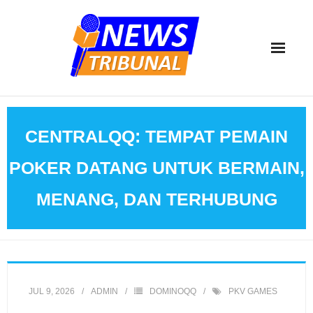
Skip
to
content
CENTRALQQ: TEMPAT PEMAIN
POKER DATANG UNTUK BERMAIN,
MENANG, DAN TERHUBUNG
JUL 9, 2026
ADMIN
DOMINOQQ
PKV GAMES