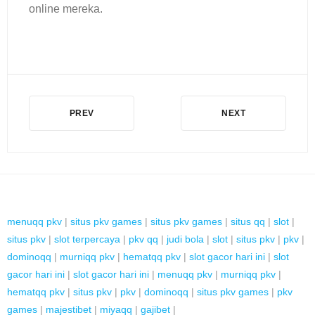
online mereka.
PREV
NEXT
menuqq pkv
|
situs pkv games
|
situs pkv games
|
situs qq
|
slot
|
situs pkv
|
slot terpercaya
|
pkv qq
|
judi bola
|
slot
|
situs pkv
|
pkv
|
dominoqq
|
murniqq pkv
|
hematqq pkv
|
slot gacor hari ini
|
slot
gacor hari ini
|
slot gacor hari ini
|
menuqq pkv
|
murniqq pkv
|
hematqq pkv
|
situs pkv
|
pkv
|
dominoqq
|
situs pkv games
|
pkv
games
|
majestibet
|
miyaqq
|
gajibet
|