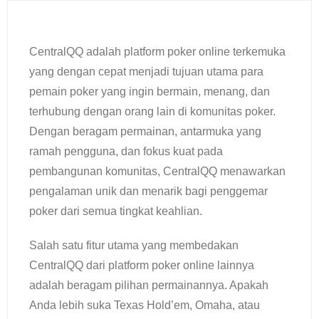
CentralQQ adalah platform poker online terkemuka
yang dengan cepat menjadi tujuan utama para
pemain poker yang ingin bermain, menang, dan
terhubung dengan orang lain di komunitas poker.
Dengan beragam permainan, antarmuka yang
ramah pengguna, dan fokus kuat pada
pembangunan komunitas, CentralQQ menawarkan
pengalaman unik dan menarik bagi penggemar
poker dari semua tingkat keahlian.
Salah satu fitur utama yang membedakan
CentralQQ dari platform poker online lainnya
adalah beragam pilihan permainannya. Apakah
Anda lebih suka Texas Hold’em, Omaha, atau