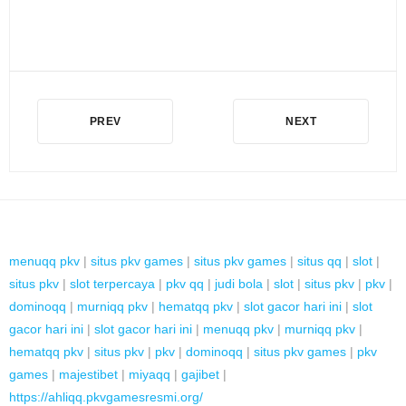
PREV
NEXT
menuqq pkv
|
situs pkv games
|
situs pkv games
|
situs qq
|
slot
|
situs pkv
|
slot terpercaya
|
pkv qq
|
judi bola
|
slot
|
situs pkv
|
pkv
|
dominoqq
|
murniqq pkv
|
hematqq pkv
|
slot gacor hari ini
|
slot
gacor hari ini
|
slot gacor hari ini
|
menuqq pkv
|
murniqq pkv
|
hematqq pkv
|
situs pkv
|
pkv
|
dominoqq
|
situs pkv games
|
pkv
games
|
majestibet
|
miyaqq
|
gajibet
|
https://ahliqq.pkvgamesresmi.org/