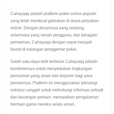
Cahayaqq adalah platform poker online populer
yang telah membuat gebrakan di dunia perjudian
online. Dengan desainnya yang ramping,
antarmuka yang ramah pengguna, dan beragam
permainan, Cahayaqq dengan cepat menjadi
favorit di kalangan penggemar poker.
Salah satu daya tarik terbesar Cahayaqq adalah
komitmennya untuk menyediakan lingkungan
permainan yang aman dan terjamin bagi para
pemainnya. Platform ini menggunakan teknologi
enkripsi canggih untuk melindungi informasi pribadi
dan keuangan pemain, memastikan pengalaman
bermain game mereka selalu aman.