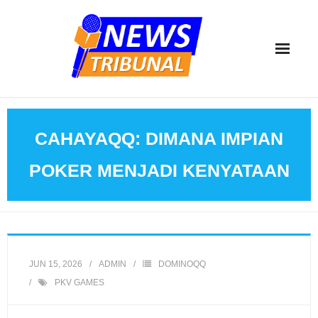
Skip
to
content
CAHAYAQQ: DIMANA IMPIAN
POKER MENJADI KENYATAAN
JUN 15, 2026
ADMIN
DOMINOQQ
PKV GAMES