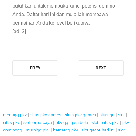
butuhkan untuk membuka kunci potensi domino
Anda. Daftar hari ini dan mulailah membawa
permainan Anda ke level berikutnya!
[ad_2]
PREV
NEXT
menuqq pkv
|
situs pkv games
|
situs pkv games
|
situs qq
|
slot
|
situs pkv
|
slot terpercaya
|
pkv qq
|
judi bola
|
slot
|
situs pkv
|
pkv
|
dominoqq
|
murniqq pkv
|
hematqq pkv
|
slot gacor hari ini
|
slot