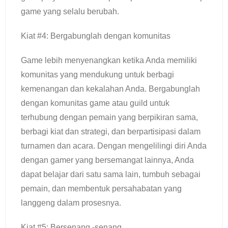
game yang selalu berubah.
Kiat #4: Bergabunglah dengan komunitas
Game lebih menyenangkan ketika Anda memiliki
komunitas yang mendukung untuk berbagi
kemenangan dan kekalahan Anda. Bergabunglah
dengan komunitas game atau guild untuk
terhubung dengan pemain yang berpikiran sama,
berbagi kiat dan strategi, dan berpartisipasi dalam
turnamen dan acara. Dengan mengelilingi diri Anda
dengan gamer yang bersemangat lainnya, Anda
dapat belajar dari satu sama lain, tumbuh sebagai
pemain, dan membentuk persahabatan yang
langgeng dalam prosesnya.
Kiat #5: Bersenang -senang