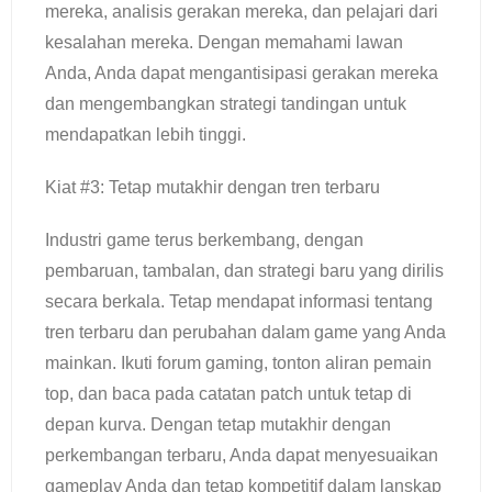
mereka, analisis gerakan mereka, dan pelajari dari
kesalahan mereka. Dengan memahami lawan
Anda, Anda dapat mengantisipasi gerakan mereka
dan mengembangkan strategi tandingan untuk
mendapatkan lebih tinggi.
Kiat #3: Tetap mutakhir dengan tren terbaru
Industri game terus berkembang, dengan
pembaruan, tambalan, dan strategi baru yang dirilis
secara berkala. Tetap mendapat informasi tentang
tren terbaru dan perubahan dalam game yang Anda
mainkan. Ikuti forum gaming, tonton aliran pemain
top, dan baca pada catatan patch untuk tetap di
depan kurva. Dengan tetap mutakhir dengan
perkembangan terbaru, Anda dapat menyesuaikan
gameplay Anda dan tetap kompetitif dalam lanskap