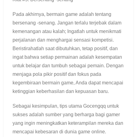
Pada akhirnya, bermain game adalah tentang
bersenang -senang. Jangan terlalu terjebak dalam
kemenangan atau kalah; Ingatlah untuk menikmati
perjalanan dan menghargai sensasi kompetisi.
Beristirahatlah saat dibutuhkan, tetap positif, dan
ingat bahwa setiap permainan adalah kesempatan
untuk belajar dan tumbuh sebagai pemain. Dengan
menjaga pola pikir positif dan fokus pada
kegembiraan bermain game, Anda dapat mencapai
ketinggian keberhasilan dan kepuasan baru.
Sebagai kesimpulan, tips utama Gocengqq untuk
sukses adalah sumber yang berharga bagi gamer
yang ingin meningkatkan keterampilan mereka dan
mencapai kebesaran di dunia game online.