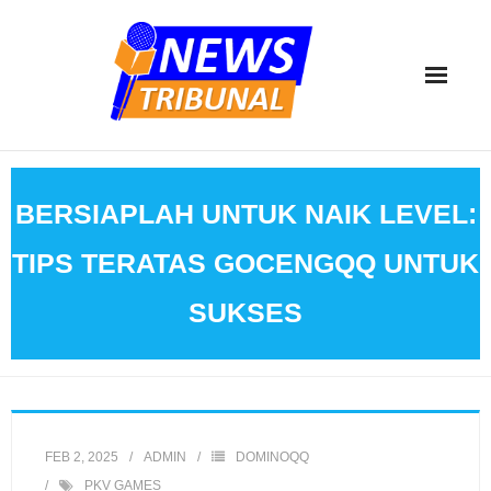
Skip
to
content
BERSIAPLAH UNTUK NAIK LEVEL:
TIPS TERATAS GOCENGQQ UNTUK
SUKSES
FEB 2, 2025
ADMIN
DOMINOQQ
PKV GAMES