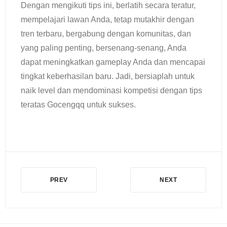
Dengan mengikuti tips ini, berlatih secara teratur,
mempelajari lawan Anda, tetap mutakhir dengan
tren terbaru, bergabung dengan komunitas, dan
yang paling penting, bersenang-senang, Anda
dapat meningkatkan gameplay Anda dan mencapai
tingkat keberhasilan baru. Jadi, bersiaplah untuk
naik level dan mendominasi kompetisi dengan tips
teratas Gocengqq untuk sukses.
PREV
NEXT