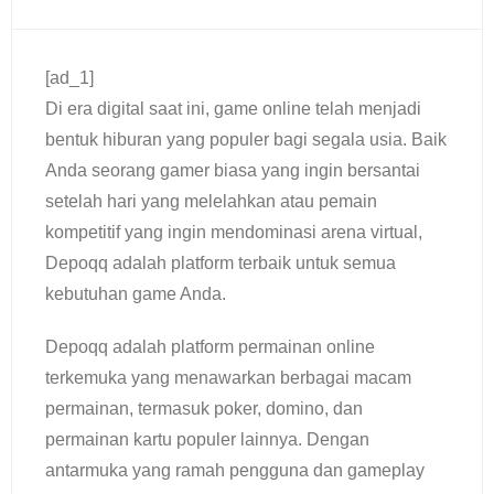
[ad_1]
Di era digital saat ini, game online telah menjadi
bentuk hiburan yang populer bagi segala usia. Baik
Anda seorang gamer biasa yang ingin bersantai
setelah hari yang melelahkan atau pemain
kompetitif yang ingin mendominasi arena virtual,
Depoqq adalah platform terbaik untuk semua
kebutuhan game Anda.
Depoqq adalah platform permainan online
terkemuka yang menawarkan berbagai macam
permainan, termasuk poker, domino, dan
permainan kartu populer lainnya. Dengan
antarmuka yang ramah pengguna dan gameplay