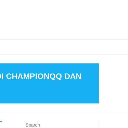
I CHAMPIONQQ DAN
Search