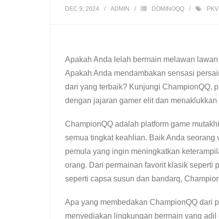
DEC 9, 2024
ADMIN
DOMINOQQ
PKV
Apakah Anda lelah bermain melawan lawan b
Apakah Anda mendambakan sensasi persai
dari yang terbaik? Kunjungi ChampionQQ, p
dengan jajaran gamer elit dan menaklukkan a
ChampionQQ adalah platform game mutakhi
semua tingkat keahlian. Baik Anda seorang
pemula yang ingin meningkatkan keterampi
orang. Dari permainan favorit klasik seper
seperti capsa susun dan bandarq, Champio
Apa yang membedakan ChampionQQ dari pla
menyediakan lingkungan bermain yang adil d