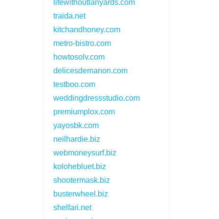
lifewithoutlanyards.com
traida.net
kitchandhoney.com
metro-bistro.com
howtosolv.com
delicesdemanon.com
testboo.com
weddingdressstudio.com
premiumplox.com
yayosbk.com
neilhardie.biz
webmoneysurf.biz
kolohebluet.biz
shootermask.biz
busterwheel.biz
shelfari.net