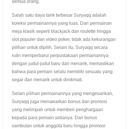
semua orang.
Salah satu daya tarik terbesar Suryaqq adalah
koleksi permainannya yang luas. Dari permainan
meja klasik seperti blackjack dan roulette hingga
slot populer dan video poker, tidak ada kekurangan
pilihan untuk dipilih. Selain itu, Suryaqq secara
rutin memperbarui perpustakaan permainannya
dengan judul-judul baru dan menarik, memastikan
bahwa para pemain selalu memiliki sesuatu yang
segar dan menarik untuk dinikmati.
Selain pilihan permainannya yang mengesankan,
Suryaqq juga menawarkan bonus dan promosi
yang melimpah untuk memberi penghargaan
kepada para pemain setianya. Dari bonus
sambutan untuk anggota baru hingga promosi