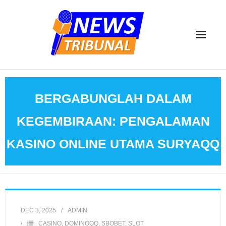
Skip
to
content
BERGABUNGLAH DALAM
KEGEMBIRAAN: PENGALAMAN
KASINO ONLINE UTAMA SURYAQQ
DEC 3, 2025
ADMIN
CASINO
,
DOMINOQQ
,
SBOBET
,
SLOT