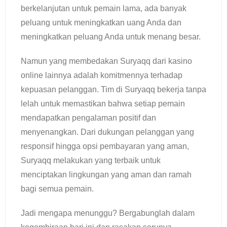
berkelanjutan untuk pemain lama, ada banyak
peluang untuk meningkatkan uang Anda dan
meningkatkan peluang Anda untuk menang besar.
Namun yang membedakan Suryaqq dari kasino
online lainnya adalah komitmennya terhadap
kepuasan pelanggan. Tim di Suryaqq bekerja tanpa
lelah untuk memastikan bahwa setiap pemain
mendapatkan pengalaman positif dan
menyenangkan. Dari dukungan pelanggan yang
responsif hingga opsi pembayaran yang aman,
Suryaqq melakukan yang terbaik untuk
menciptakan lingkungan yang aman dan ramah
bagi semua pemain.
Jadi mengapa menunggu? Bergabunglah dalam