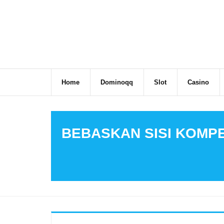
Skip
to
content
Home
Dominoqq
Slot
Casino
BEBASKAN SISI KOMP