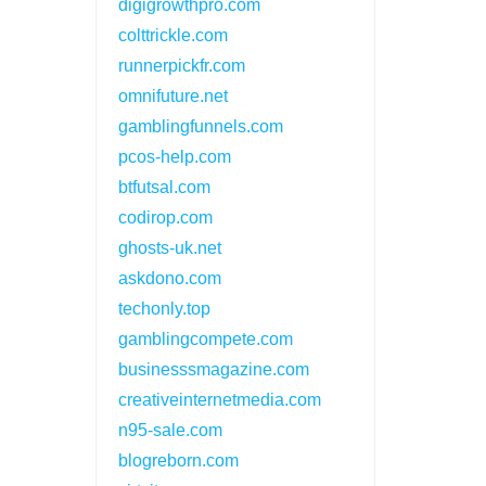
digigrowthpro.com
colttrickle.com
runnerpickfr.com
omnifuture.net
gamblingfunnels.com
pcos-help.com
btfutsal.com
codirop.com
ghosts-uk.net
askdono.com
techonly.top
gamblingcompete.com
businesssmagazine.com
creativeinternetmedia.com
n95-sale.com
blogreborn.com