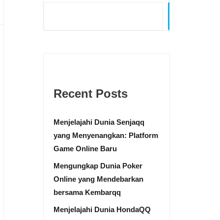
SEARCH
Recent Posts
Menjelajahi Dunia Senjaqq
yang Menyenangkan: Platform
Game Online Baru
Mengungkap Dunia Poker
Online yang Mendebarkan
bersama Kembarqq
Menjelajahi Dunia HondaQQ