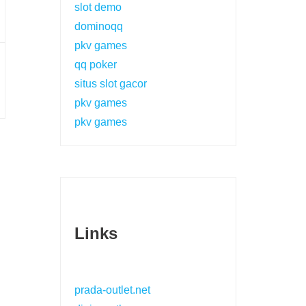
slot demo
dominoqq
pkv games
qq poker
situs slot gacor
pkv games
pkv games
Links
prada-outlet.net