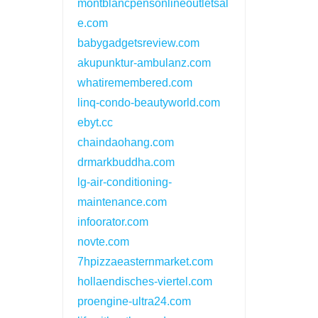
montblancpensonlineoutletsal
e.com
babygadgetsreview.com
akupunktur-ambulanz.com
whatiremembered.com
linq-condo-beautyworld.com
ebyt.cc
chaindaohang.com
drmarkbuddha.com
lg-air-conditioning-
maintenance.com
infoorator.com
novte.com
7hpizzaeasternmarket.com
hollaendisches-viertel.com
proengine-ultra24.com