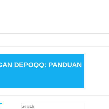
GAN DEPOQQ: PANDUAN
Search