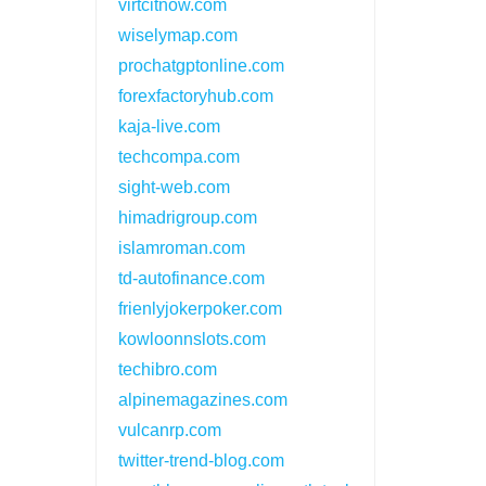
virtcitnow.com
wiselymap.com
prochatgptonline.com
forexfactoryhub.com
kaja-live.com
techcompa.com
sight-web.com
himadrigroup.com
islamroman.com
td-autofinance.com
frienlyjokerpoker.com
kowloonnslots.com
techibro.com
alpinemagazines.com
vulcanrp.com
twitter-trend-blog.com