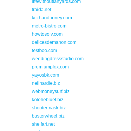
lifewithoutlanyards.com
traida.net
kitchandhoney.com
metro-bistro.com
howtosolv.com
delicesdemanon.com
testboo.com
weddingdressstudio.com
premiumplox.com
yayosbk.com
neilhardie.biz
webmoneysurf.biz
kolohebluet.biz
shootermask.biz
busterwheel.biz
shelfari.net