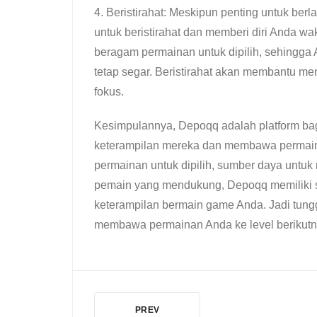
4. Beristirahat: Meskipun penting untuk ber
untuk beristirahat dan memberi diri Anda 
beragam permainan untuk dipilih, sehing
tetap segar. Beristirahat akan membantu 
fokus.
Kesimpulannya, Depoqq adalah platform ba
keterampilan mereka dan membawa permain
permainan untuk dipilih, sumber daya untu
pemain yang mendukung, Depoqq memiliki 
keterampilan bermain game Anda. Jadi tungg
membawa permainan Anda ke level berikutn
PREV