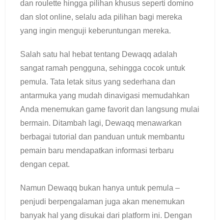
dan roulette hingga pilihan khusus seperti domino
dan slot online, selalu ada pilihan bagi mereka
yang ingin menguji keberuntungan mereka.
Salah satu hal hebat tentang Dewaqq adalah
sangat ramah pengguna, sehingga cocok untuk
pemula. Tata letak situs yang sederhana dan
antarmuka yang mudah dinavigasi memudahkan
Anda menemukan game favorit dan langsung mulai
bermain. Ditambah lagi, Dewaqq menawarkan
berbagai tutorial dan panduan untuk membantu
pemain baru mendapatkan informasi terbaru
dengan cepat.
Namun Dewaqq bukan hanya untuk pemula –
penjudi berpengalaman juga akan menemukan
banyak hal yang disukai dari platform ini. Dengan