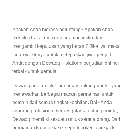
Apakah Anda merasa beruntung? Apakah Anda
memiliki bakat untuk mengambil risiko dan
mengambil keputusan yang berani? Jika iya, maka
inilah waktunya untuk melepaskan jiwa penjudi
Anda dengan Dewaqq – platform perjudian online
terbaik untuk pemula.
Dewaqq adalah situs perjudian online populer yang
menawarkan berbagai macam permainan untuk
pemain dari semua tingkat keahlian. Baik Anda
seorang profesional berpengalaman atau pemula,
Dewaqq memiliki sesuatu untuk semua orang. Dari
permainan kasino klasik seperti poker, blackjack,