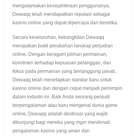
mengutamakan kesejahteraan penggunanya,
Dewaqq telah mendapatkan reputasi sebagai
kasino online yang dapat dipercaya dan beretika.
Secara keseluruhan, kebangkitan Dewaqq
merupakan bukti perubahan lanskap perjudian
online. Dengan beragam pilihan permainan,
komitmen terhadap kepuasan pelanggan, dan
fokus pada permainan yang bertanggung jawab,
Dewaqq telah menetapkan standar baru untuk
kasino online dan dengan cepat menjadi pemimpin
dalam industri ini. Baik Anda seorang penjudi
berpengalaman atau baru mengenal dunia game
online, Dewaqq adalah destinasi yang wajib
dikunjungi bagi mereka yang ingin menikmati
pengalaman kasino yang aman dan