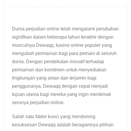
Dunia perjudian online telah mengalami perubahan
signifikan dalam beberapa tahun terakhir dengan
munculnya Dewaqq, kasino online populer yang
mengubah permainan bagi para pemain di seluruh
dunia. Dengan pendekatan inovatif terhadap
permainan dan komitmen untuk menyediakan
lingkungan yang aman dan terjamin bagi
penggunanya, Dewaqq dengan cepat menjadi
tujuan utama bagi mereka yang ingin menikmati
serunya perjudian online.
Salah satu faktor kunci yang mendorong
kesuksesan Dewaqq adalah beragamnya pilihan