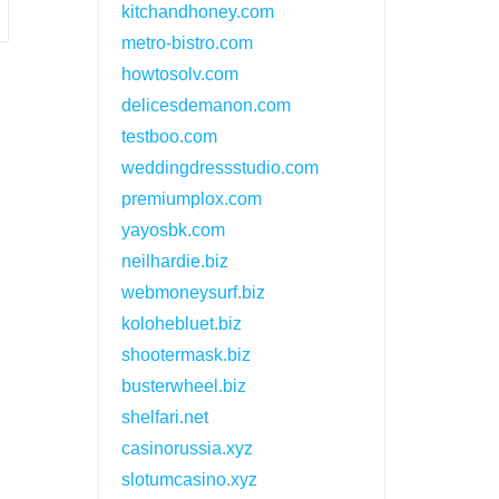
kitchandhoney.com
metro-bistro.com
howtosolv.com
delicesdemanon.com
testboo.com
weddingdressstudio.com
premiumplox.com
yayosbk.com
neilhardie.biz
webmoneysurf.biz
kolohebluet.biz
shootermask.biz
busterwheel.biz
shelfari.net
casinorussia.xyz
slotumcasino.xyz