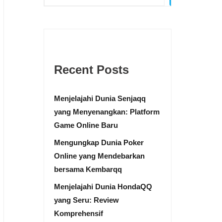
Recent Posts
Menjelajahi Dunia Senjaqq
yang Menyenangkan: Platform
Game Online Baru
Mengungkap Dunia Poker
Online yang Mendebarkan
bersama Kembarqq
Menjelajahi Dunia HondaQQ
yang Seru: Review
Komprehensif