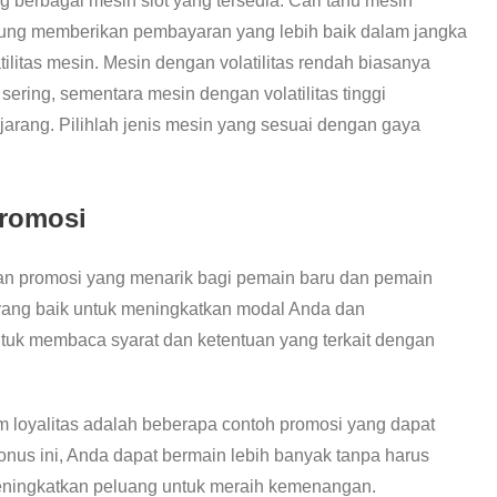
g berbagai mesin slot yang tersedia. Cari tahu mesin
rung memberikan pembayaran yang lebih baik dalam jangka
tilitas mesin. Mesin dengan volatilitas rendah biasanya
ering, sementara mesin dengan volatilitas tinggi
arang. Pilihlah jenis mesin yang sesuai dengan gaya
Promosi
n promosi yang menarik bagi pemain baru dan pemain
 yang baik untuk meningkatkan modal Anda dan
tuk membaca syarat dan ketentuan yang terkait dengan
m loyalitas adalah beberapa contoh promosi yang dapat
us ini, Anda dapat bermain lebih banyak tanpa harus
ningkatkan peluang untuk meraih kemenangan.