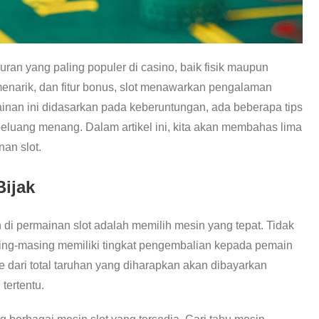
uran yang paling populer di casino, baik fisik maupun
menarik, dan fitur bonus, slot menawarkan pengalaman
nan ini didasarkan pada keberuntungan, ada beberapa tips
luang menang. Dalam artikel ini, kita akan membahas lima
nan slot.
Bijak
i permainan slot adalah memilih mesin yang tepat. Tidak
ing-masing memiliki tingkat pengembalian kepada pemain
dari total taruhan yang diharapkan akan dibayarkan
tertentu.