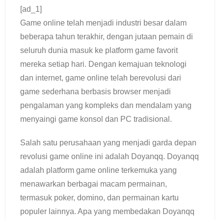
[ad_1]
Game online telah menjadi industri besar dalam
beberapa tahun terakhir, dengan jutaan pemain di
seluruh dunia masuk ke platform game favorit
mereka setiap hari. Dengan kemajuan teknologi
dan internet, game online telah berevolusi dari
game sederhana berbasis browser menjadi
pengalaman yang kompleks dan mendalam yang
menyaingi game konsol dan PC tradisional.
Salah satu perusahaan yang menjadi garda depan
revolusi game online ini adalah Doyanqq. Doyanqq
adalah platform game online terkemuka yang
menawarkan berbagai macam permainan,
termasuk poker, domino, dan permainan kartu
populer lainnya. Apa yang membedakan Doyanqq