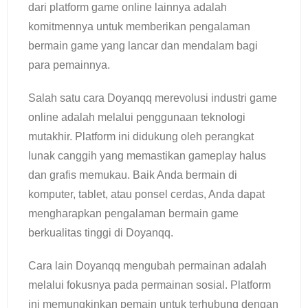
dari platform game online lainnya adalah
komitmennya untuk memberikan pengalaman
bermain game yang lancar dan mendalam bagi
para pemainnya.
Salah satu cara Doyanqq merevolusi industri game
online adalah melalui penggunaan teknologi
mutakhir. Platform ini didukung oleh perangkat
lunak canggih yang memastikan gameplay halus
dan grafis memukau. Baik Anda bermain di
komputer, tablet, atau ponsel cerdas, Anda dapat
mengharapkan pengalaman bermain game
berkualitas tinggi di Doyanqq.
Cara lain Doyanqq mengubah permainan adalah
melalui fokusnya pada permainan sosial. Platform
ini memungkinkan pemain untuk terhubung dengan