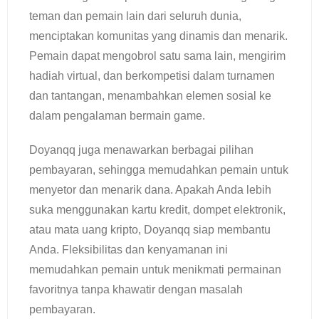
teman dan pemain lain dari seluruh dunia,
menciptakan komunitas yang dinamis dan menarik.
Pemain dapat mengobrol satu sama lain, mengirim
hadiah virtual, dan berkompetisi dalam turnamen
dan tantangan, menambahkan elemen sosial ke
dalam pengalaman bermain game.
Doyanqq juga menawarkan berbagai pilihan
pembayaran, sehingga memudahkan pemain untuk
menyetor dan menarik dana. Apakah Anda lebih
suka menggunakan kartu kredit, dompet elektronik,
atau mata uang kripto, Doyanqq siap membantu
Anda. Fleksibilitas dan kenyamanan ini
memudahkan pemain untuk menikmati permainan
favoritnya tanpa khawatir dengan masalah
pembayaran.