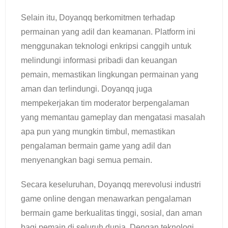
Selain itu, Doyanqq berkomitmen terhadap
permainan yang adil dan keamanan. Platform ini
menggunakan teknologi enkripsi canggih untuk
melindungi informasi pribadi dan keuangan
pemain, memastikan lingkungan permainan yang
aman dan terlindungi. Doyanqq juga
mempekerjakan tim moderator berpengalaman
yang memantau gameplay dan mengatasi masalah
apa pun yang mungkin timbul, memastikan
pengalaman bermain game yang adil dan
menyenangkan bagi semua pemain.
Secara keseluruhan, Doyanqq merevolusi industri
game online dengan menawarkan pengalaman
bermain game berkualitas tinggi, sosial, dan aman
bagi pemain di seluruh dunia. Dengan teknologi