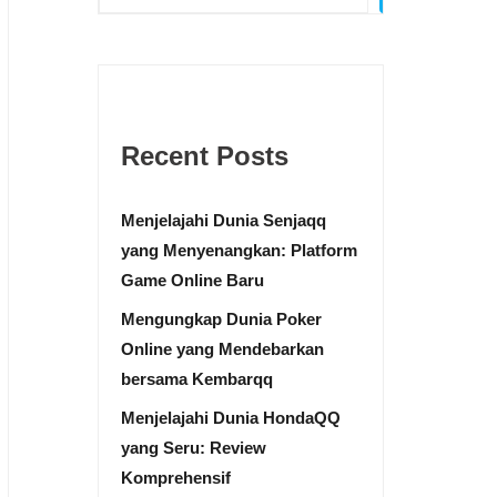
Recent Posts
Menjelajahi Dunia Senjaqq
yang Menyenangkan: Platform
Game Online Baru
Mengungkap Dunia Poker
Online yang Mendebarkan
bersama Kembarqq
Menjelajahi Dunia HondaQQ
yang Seru: Review
Komprehensif