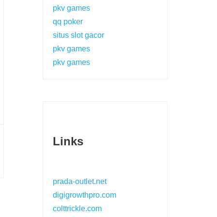
pkv games
qq poker
situs slot gacor
pkv games
pkv games
Links
prada-outlet.net
digigrowthpro.com
colttrickle.com