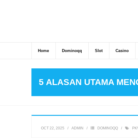
Skip
to
content
Home
Dominoqq
Slot
Casino
5 ALASAN UTAMA MEN
OCT 22, 2025
ADMIN
DOMINOQQ
PK