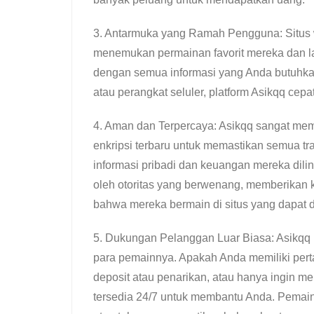
3. Antarmuka yang Ramah Pengguna: Situs
menemukan permainan favorit mereka dan lan
dengan semua informasi yang Anda butuhkan 
atau perangkat seluler, platform Asikqq cep
4. Aman dan Terpercaya: Asikqq sangat m
enkripsi terbaru untuk memastikan semua t
informasi pribadi dan keuangan mereka dilind
oleh otoritas yang berwenang, memberikan 
bahwa mereka bermain di situs yang dapat d
5. Dukungan Pelanggan Luar Biasa: Asikqq
para pemainnya. Apakah Anda memiliki per
deposit atau penarikan, atau hanya ingin 
tersedia 24/7 untuk membantu Anda. Pemain