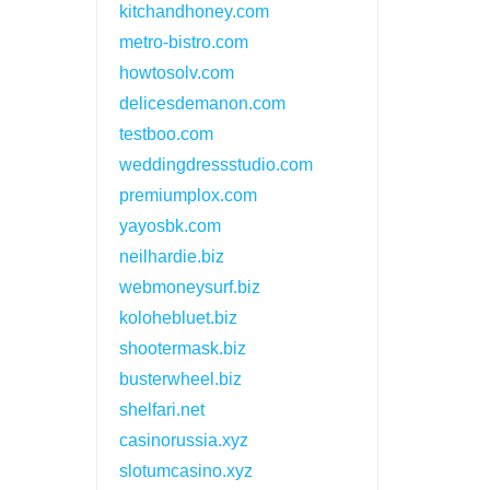
kitchandhoney.com
metro-bistro.com
howtosolv.com
delicesdemanon.com
testboo.com
weddingdressstudio.com
premiumplox.com
yayosbk.com
neilhardie.biz
webmoneysurf.biz
kolohebluet.biz
shootermask.biz
busterwheel.biz
shelfari.net
casinorussia.xyz
slotumcasino.xyz