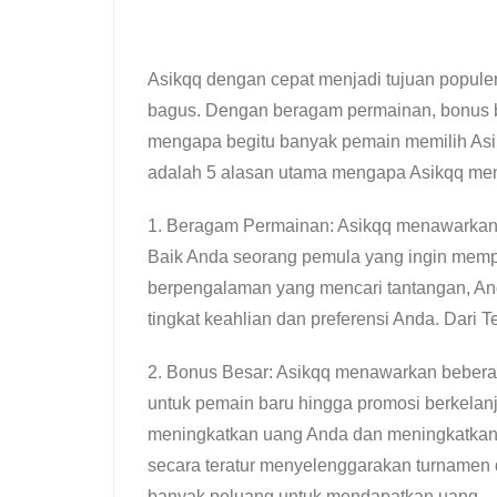
Asikqq dengan cepat menjadi tujuan populer
bagus. Dengan beragam permainan, bonus b
mengapa begitu banyak pemain memilih Asikq
adalah 5 alasan utama mengapa Asikqq menj
1. Beragam Permainan: Asikqq menawarkan 
Baik Anda seorang pemula yang ingin mempe
berpengalaman yang mencari tantangan, A
tingkat keahlian dan preferensi Anda. Dari
2. Bonus Besar: Asikqq menawarkan beberapa
untuk pemain baru hingga promosi berkelanj
meningkatkan uang Anda dan meningkatkan p
secara teratur menyelenggarakan turnamen
banyak peluang untuk mendapatkan uang.