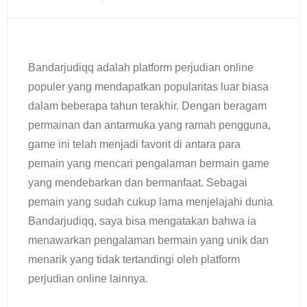
Bandarjudiqq adalah platform perjudian online
populer yang mendapatkan popularitas luar biasa
dalam beberapa tahun terakhir. Dengan beragam
permainan dan antarmuka yang ramah pengguna,
game ini telah menjadi favorit di antara para
pemain yang mencari pengalaman bermain game
yang mendebarkan dan bermanfaat. Sebagai
pemain yang sudah cukup lama menjelajahi dunia
Bandarjudiqq, saya bisa mengatakan bahwa ia
menawarkan pengalaman bermain yang unik dan
menarik yang tidak tertandingi oleh platform
perjudian online lainnya.